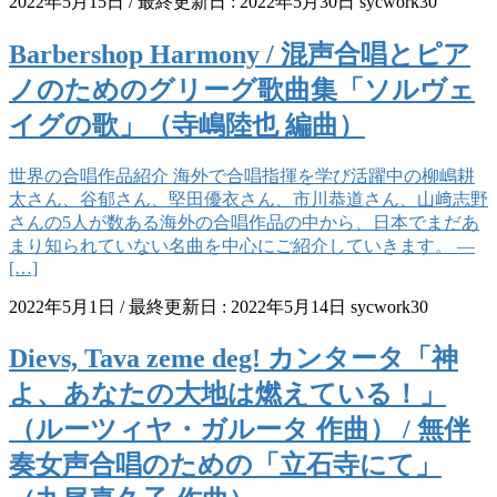
2022年5月15日
/ 最終更新日 :
2022年5月30日
sycwork30
Barbershop Harmony / 混声合唱とピア
ノのためのグリーグ歌曲集「ソルヴェ
イグの歌」（寺嶋陸也 編曲）
世界の合唱作品紹介 海外で合唱指揮を学び活躍中の柳嶋耕
太さん、谷郁さん、堅田優衣さん、市川恭道さん、山﨑志野
さんの5人が数ある海外の合唱作品の中から、日本でまだあ
まり知られていない名曲を中心にご紹介していきます。 —
[…]
2022年5月1日
/ 最終更新日 :
2022年5月14日
sycwork30
Dievs, Tava zeme deg! カンタータ「神
よ、あなたの大地は燃えている！」
（ルーツィヤ・ガルータ 作曲） / 無伴
奏女声合唱のための「立石寺にて」