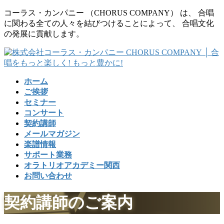
コ
ナ
コーラス・カンパニー （CHORUS COMPANY） は、 合唱
ン
ビ
に関わる全ての人々を結びつけることによって、 合唱文化
テ
ゲ
の発展に貢献します。
ン
ー
ツ
シ
に
ョ
移
ン
ホーム
動
に
ご挨拶
移
セミナー
動
コンサート
契約講師
メールマガジン
楽譜情報
サポート業務
オラトリオアカデミー関西
お問い合わせ
契約講師のご案内