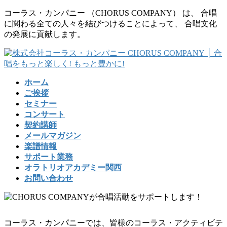
コ
ナ
コーラス・カンパニー （CHORUS COMPANY） は、 合唱
ン
ビ
に関わる全ての人々を結びつけることによって、 合唱文化
テ
ゲ
の発展に貢献します。
ン
ー
ツ
シ
に
ョ
移
ン
ホーム
動
に
ご挨拶
移
セミナー
動
コンサート
契約講師
メールマガジン
楽譜情報
サポート業務
オラトリオアカデミー関西
お問い合わせ
コーラス・カンパニーでは、皆様のコーラス・アクティビテ