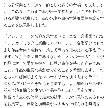
にも管弦楽との共演を目的とした多くの合唱団があります
が、この度、これまで私が培って参りましたこの分野にお
ける経験を結集して、高い水準を目指す演奏団体を設立す
ることを決意致しました。
「アカデミー」の名称が示すように、単なる合唱団ではな
く、アカデミックに楽曲にアプローチし、合唱部分はもと
より作品全体の理解を目指して練習を進めたいと考えてい
ます。実質合唱団員でありながら、メンバー一人ひとりが
作品に対して愛情を抱き、自覚と責任を持った存在である
こと、作品の重要な共創者であることを希望します。また
ともすれば同じようなレパートリーを繰り返すオラトリオ
演奏の現状に一石を投じる意味でも、よく知られた名作と
並んで演奏機会の少ない作品も取り上げる予定です。
練習は「最小の時間で最大の効率」、かつ意味のあるもの
をお約束し、自然と演奏者がスキルを上げられる時間を目