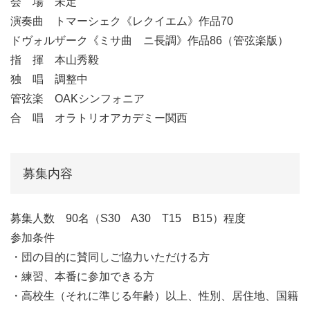
会 場 未定
演奏曲 トマーシェク《レクイエム》作品70
ドヴォルザーク《ミサ曲 ニ長調》作品86（管弦楽版）
指 揮 本山秀毅
独 唱 調整中
管弦楽 OAKシンフォニア
合 唱 オラトリオアカデミー関西
募集内容
募集人数 90名（S30 A30 T15 B15）程度
参加条件
・団の目的に賛同しご協力いただける方
・練習、本番に参加できる方
・高校生（それに準じる年齢）以上、性別、居住地、国籍