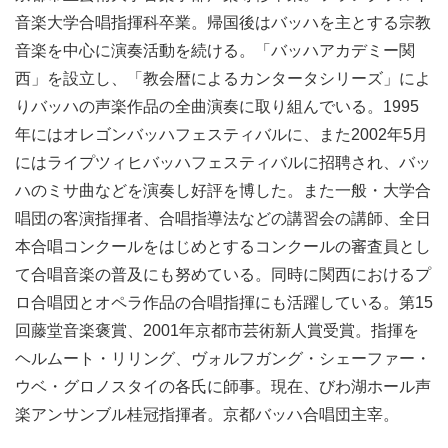
音楽大学合唱指揮科卒業。帰国後はバッハを主とする宗教
音楽を中心に演奏活動を続ける。「バッハアカデミー関
西」を設立し、「教会暦によるカンタータシリーズ」によ
りバッハの声楽作品の全曲演奏に取り組んでいる。1995
年にはオレゴンバッハフェスティバルに、また2002年5月
にはライプツィヒバッハフェスティバルに招聘され、バッ
ハのミサ曲などを演奏し好評を博した。また一般・大学合
唱団の客演指揮者、合唱指導法などの講習会の講師、全日
本合唱コンクールをはじめとするコンクールの審査員とし
て合唱音楽の普及にも努めている。同時に関西におけるプ
ロ合唱団とオペラ作品の合唱指揮にも活躍している。第15
回藤堂音楽褒賞、2001年京都市芸術新人賞受賞。指揮を
ヘルムート・リリング、ヴォルフガング・シェーファー・
ウベ・グロノスタイの各氏に師事。現在、びわ湖ホール声
楽アンサンブル桂冠指揮者。京都バッハ合唱団主宰。