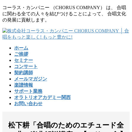
コ
ナ
コーラス・カンパニー （CHORUS COMPANY） は、 合唱
ン
ビ
に関わる全ての人々を結びつけることによって、 合唱文化
テ
ゲ
の発展に貢献します。
ン
ー
ツ
シ
に
ョ
移
ン
ホーム
動
に
ご挨拶
移
セミナー
動
コンサート
契約講師
メールマガジン
楽譜情報
サポート業務
オラトリオアカデミー関西
お問い合わせ
松下耕「合唱のためのエチュード全