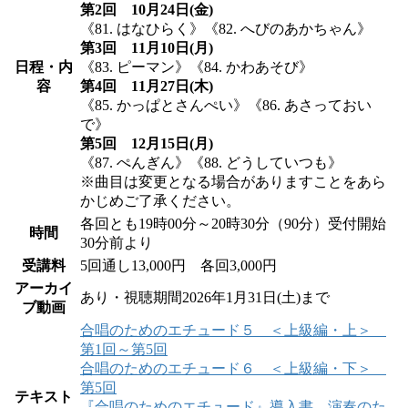
第2回 10月24日(金)
《81. はなひらく》《82. へびのあかちゃん》
第3回 11月10日(月)
日程・内
《83. ピーマン》《84. かわあそび》
容
第4回 11月27日(木)
《85. かっぱとさんぺい》《86. あさっておい
で》
第5回 12月15日(月)
《87. ぺんぎん》《88. どうしていつも》
※曲目は変更となる場合がありますことをあら
かじめご了承ください。
各回とも19時00分～20時30分（90分）受付開始
時間
30分前より
受講料
5回通し13,000円 各回3,000円
アーカイ
あり・視聴期間2026年1月31日(土)まで
ブ動画
合唱のためのエチュード５ ＜上級編・上＞
第1回～第5回
合唱のためのエチュード６ ＜上級編・下＞
第5回
テキスト
『合唱のためのエチュード』導入書 演奏のた