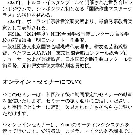
2023年、トルコ・イスタンブールで開催された世界合唱シ
ンポジウムで、シンポジウム初となる『国際作曲マスターク
ラス』の講師を務める。
2023年、ポーランド宗教音楽研究所より、最優秀宗教音楽
家として表彰される。
第91回（2024年度）NHK全国学校音楽コンクール高等学
校の部課題曲「明日のノート」作曲家。
一般社団法人東京国際合唱機構代表理事。耕友会芸術総監
督。うたフェスJAPAN、東京国際合唱コンクール総合プロ
デューサーおよび芸術監督。日本国際合唱作曲コンクール芸
術監督。元神戸女学院大学特別客員教授。
オンライン・セミナーについて
※このセミナーは、各回終了後に期間限定でセミナーの動画
を配信いたします。セミナーの振り返りにご活用ください。
また事情でセミナーに遅刻、欠席された方もそちらをご覧い
ただけます。
※オンラインセミナーは、Zoomのミーティングシステムを
使って行います。受講者は、カメラ、マイクのある環境でご