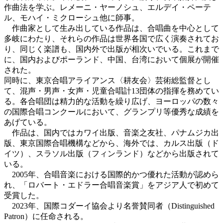
作曲法を学ぶ。レメーニ・ヤーノシュ、エルデイ・ペーテ
ル、モハイ・ミクローシュ他に師事。
作曲家として生み出している作品は、合唱曲を中心として
多岐にわたり、それらの作品は世界各国で広く演奏されてお
り、同じく楽譜も、国内外で出版が相次いでいる。これまで
に、国内およびポーランド、中国、台湾において個展が開催
された。
同時に、東京合唱アライアンス〈耕友会〉芸術総監督とし
て、混声・男声・女声・児童合唱計13団体の指揮を務めてい
る。各合唱団は精力的な活動を繰り広げ、ヨーロッパの数々
の国際合唱コンクールにおいて、グランプリ等優秀な成績を
あげている。
作品は、国内ではカワイ出版、音楽之友社、パナムジカ出
版、東京国際合唱機構などから、海外では、カルス出版（ド
イツ）、スラソル出版（フィンランド）などから出版されて
いる。
2005年、合唱音楽における国際的かつ優れた活動が認めら
れ、「ロバート・エドラー合唱音楽賞」をアジア人で初めて
受賞した。
2023年、国際コダーイ協会より名誉賛同者（Distinguished
Patron）に任命される。