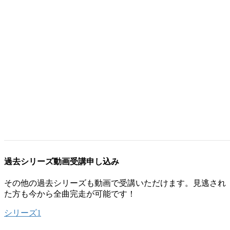
◆楽曲解説講座完結記念！
松下耕「合唱のためのエチュード」指導法実践講座
日時 2026年6月6日（土）16:00～18:00
会場 目白教育ホール（東京教育専門学校 目白本館地下）
東京都豊島区目白2-38-4（JR山手線「目白駅」より徒
歩1分）
モデル合唱団 唱都八王子児童合唱団 はちおうじキッズシ
ンガーズ
演奏曲 「合唱のためのエチュード」より数曲を予定
受講料 一般5,000円 学生3,000円
詳細とお申し込みはこちら
過去シリーズ動画受講申し込み
その他の過去シリーズも動画で受講いただけます。見逃され
た方も今から全曲完走が可能です！
シリーズ1