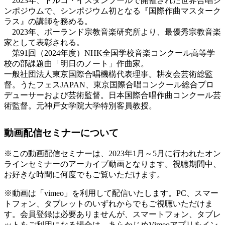
2023年、トルコ・イスタンブールで開催された世界合唱シ
ンポジウムで、シンポジウム初となる『国際作曲マスターク
ラス』の講師を務める。
2023年、ポーランド宗教音楽研究所より、最優秀宗教音楽
家として表彰される。
第91回（2024年度）NHK全国学校音楽コンクール高等学
校の部課題曲「明日のノート」作曲家。
一般社団法人東京国際合唱機構代表理事。耕友会芸術総監
督。うたフェスJAPAN、東京国際合唱コンクール総合プロ
デューサーおよび芸術監督。日本国際合唱作曲コンクール芸
術監督。元神戸女学院大学特別客員教授。
動画配信セミナーについて
※この動画配信セミナーは、2023年1月～5月に行われたオン
ラインセミナーのアーカイブ動画となります。視聴期間中、
お好きな時間に何度でもご覧いただけます。
※動画は「vimeo」を利用して配信いたします。PC、スマー
トフォン、タブレットのいずれからでもご視聴いただけま
す。会員登録は必要ありませんが、スマートフォン、タブレ
ットをご利用になる場合は、あらかじめVimeoアプリをイン