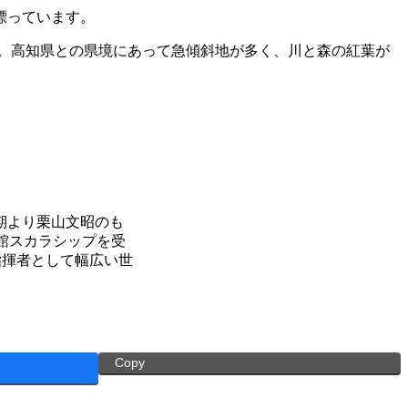
漂っています。
。高知県との県境にあって急傾斜地が多く、川と森の紅葉が
期より栗山文昭のも
使館スカラシップを受
指揮者として幅広い世
Copy