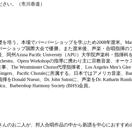
ださい。（市川恭道）
場でバーバーショップを学ぶため2008年渡米。Masters of
、2019年とバーバーショップ国際大会で優勝。また渡米後、声楽・合唱指
、同州Azusa Pacific University（APU）大学院声楽科・
r and Orchestra、Opera Workshopの指導に携わり主に宗教音楽
主事、The Westminster Chorus代理指揮者、Los Angeles Men’s 
gers、Pacific Choraleに所属する。日本ではアメリカ音楽、Barber
un、Dr. John Sutonに、声楽をDr. Katharin Rundus、
erica、Barbershop Harmony Society (BHS)会員。
さんのお二人が、邦人合唱作品の中から新譜を中心におすすめ