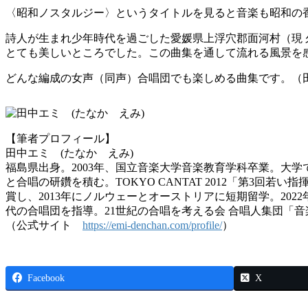
〈昭和ノスタルジー〉というタイトルを見ると音楽も昭和の
詩人が生まれ少年時代を過ごした愛媛県上浮穴郡面河村（現
とても美しいところでした。この曲集を通して流れる風景を
どんな編成の女声（同声）合唱団でも楽しめる曲集です。（
【筆者プロフィール】
田中エミ (たなか えみ)
福島県出身。2003年、国立音楽大学音楽教育学科卒業。大
と合唱の研鑽を積む。TOKYO CANTAT 2012「第3
賞し、2013年にノルウェーとオーストリアに短期留学。20
代の合唱団を指導。21世紀の合唱を考える会 合唱人集団「
（公式サイト
https://emi-denchan.com/profile/
）
Facebook
X