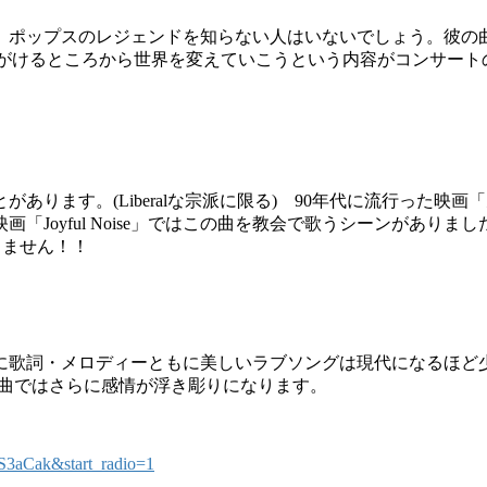
が、ポップスのレジェンドを知らない人はいないでしょう。彼の
直し・改善を心がけるところから世界を変えていこうという内容がコン
あります。(Liberalな宗派に限る) 90年代に流行った
yful Noise」ではこの曲を教会で歌うシーンがありました。みなさ
敗はありません！！
に歌詞・メロディーともに美しいラブソングは現代になるほど
合唱編曲ではさらに感情が浮き彫りになります。
3aCak&start_radio=1