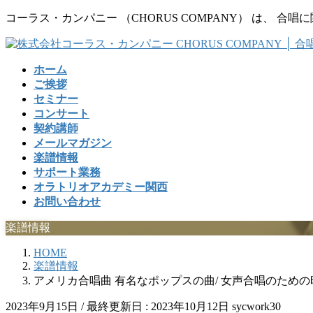
コ
ナ
コーラス・カンパニー （CHORUS COMPANY） は、
ン
ビ
テ
ゲ
ン
ー
ホーム
ツ
シ
ご挨拶
に
ョ
セミナー
移
ン
コンサート
動
に
契約講師
移
メールマガジン
動
楽譜情報
サポート業務
オラトリオアカデミー関西
お問い合わせ
楽譜情報
HOME
楽譜情報
アメリカ合唱曲 有名なポップスの曲/ 女声合唱のため
2023年9月15日
/ 最終更新日 :
2023年10月12日
sycwork30