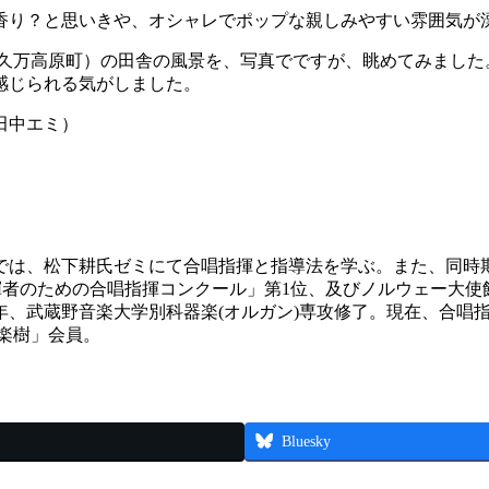
香り？と思いきや、オシャレでポップな親しみやすい雰囲気が
 久万高原町）の田舎の風景を、写真でですが、眺めてみました
感じられる気がしました。
田中エミ）
学では、松下耕氏ゼミにて合唱指揮と指導法を学ぶ。また、同時
回若い指揮者のための合唱指揮コンクール」第1位、及びノルウェー大
22年、武蔵野音楽大学別科器楽(オルガン)専攻修了。現在、合唱
音楽樹」会員。
Bluesky