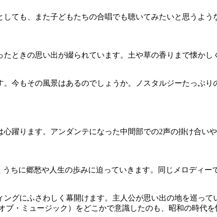
としても、また子どもたちの合唱でも聴いてみたいと思うよう
ったときの思い出が綴られています。土や草の香りまで懐かし
す。今もその風景はあるのでしょうか。ノスタルジーたっぷり
は心躍ります。アンダンテになった中間部での2声の掛け合い
いくうちに郷愁や人生の歩みに迫っていきます。同じメロディー
ィングにふさわしく幕開けます。主人公が思い出の地を巡って
・オブ・ミュージック）をどこかで意識したのも、昭和の時代を