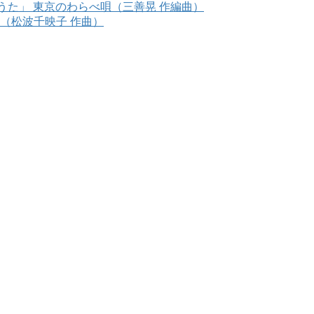
てわんみそのうた」 東京のわらべ唄（三善晃 作編曲）
言の葉」（松波千映子 作曲）