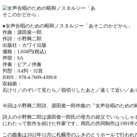
●女声合唱のための昭和ノスタルジー「あそこのかどから」
作曲：源田俊一郎
作詩：小野興二郎
出版社：カワイ出版
価格：1,650円(税込)
声部：SA
伴奏：ピアノ伴奏
判型：A4判・32頁
ISBN：978-4-7609-4309-8
収録曲：
石けり／のぞいて見たら／指切りしたあと／遠くて近い／あ
今回は小野興二郎詩、源田俊一郎作曲の『女声合唱のための
詩人の小野興二郎は源田俊一郎氏の母方の叔父でいらっしゃ
にわたって歌作を続けた作家です。両氏の共同制作は1991
この曲集は2022年12月に札幌市のふきのとうホールで行われたMU