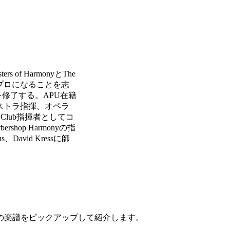
 HarmonyとThe
揮のプロになることを志
指揮科を修了する。APU在籍
、オーケストラ指揮、オペラ
Glee Club指揮者としてコ
shop Harmonyの指
David Kressに師
の楽譜をピックアップして紹介します。