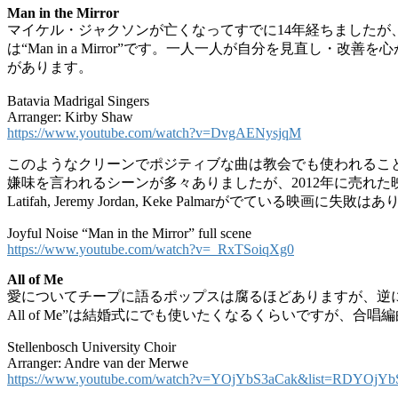
Man in the Mirror
マイケル・ジャクソンが亡くなってすでに14年経ちました
は“Man in a Mirror”です。一人一人が自分を見
があります。
Batavia Madrigal Singers
Arranger: Kirby Shaw
https://www.youtube.com/watch?v=DvgAENysjqM
このようなクリーンでポジティブな曲は教会でも使われることが
嫌味を言われるシーンが多々ありましたが、2012年に売れた映画「Jo
Latifah, Jeremy Jordan, Keke Palmarがでている映画に失
Joyful Noise “Man in the Mirror” full scene
https://www.youtube.com/watch?v=_RxTSoiqXg0
All of Me
愛についてチープに語るポップスは腐るほどありますが、逆
All of Me”は結婚式にでも使いたくなるくらいですが、
Stellenbosch University Choir
Arranger: Andre van der Merwe
https://www.youtube.com/watch?v=YOjYbS3aCak&list=RDYOjYbS