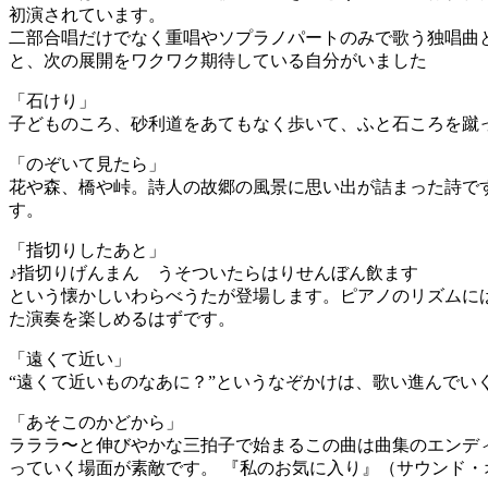
初演されています。
二部合唱だけでなく重唱やソプラノパートのみで歌う独唱曲
と、次の展開をワクワク期待している自分がいました
「石けり」
子どものころ、砂利道をあてもなく歩いて、ふと石ころを蹴
「のぞいて見たら」
花や森、橋や峠。詩人の故郷の風景に思い出が詰まった詩で
す。
「指切りしたあと」
♪指切りげんまん うそついたらはりせんぼん飲ます
という懐かしいわらべうたが登場します。ピアノのリズムに
た演奏を楽しめるはずです。
「遠くて近い」
“遠くて近いものなあに？”というなぞかけは、歌い進んで
「あそこのかどから」
ラララ〜と伸びやかな三拍子で始まるこの曲は曲集のエンデ
っていく場面が素敵です。 『私のお気に入り』（サウンド