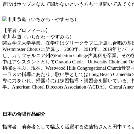
普段はポップスなんて聞かないという方も一度聞いてみてく
【筆者プロフィール】
市川恭道（いちかわ・やすみち）
関西学院大学卒業。在学中はグリークラブに所属し合唱の基礎を培う。本
Westminster Chorusに所属し、2008年、2010年
し、カリフォルニア州のFullerton College声楽科を卒業。その後
中はアシスタントとしてOratorio Choir、University Choi
指揮を学ぶ。現在、Westwood Hills Congregational Church音楽
ーラスの指導にあたり、歌い手としてはLong Beach Camerata Sin
導に力をいれ、帰国時には練習指導・講習会を開いている。指揮をDonald Nue
事。American Choral Directors Association (ACDA)、Choral Am
日本の合唱作品紹介
指揮者、演奏者として幅広く活躍する佐藤拓さんと田中エミ