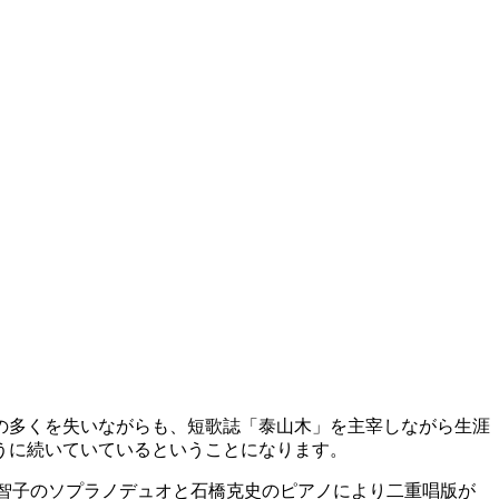
の多くを失いながらも、短歌誌「泰山木」を主宰しながら生涯
ように続いていているということになります。
美子、針生美智子のソプラノデュオと石橋克史のピアノにより二重唱版が