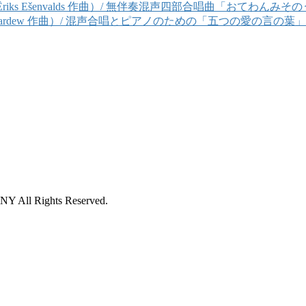
た女の伝説（Ēriks Ešenvalds 作曲）/ 無伴奏混声四部合唱曲「お
段落（Cornelius Cardew 作曲）/ 混声合唱とピアノのための「五つの愛の
 Rights Reserved.