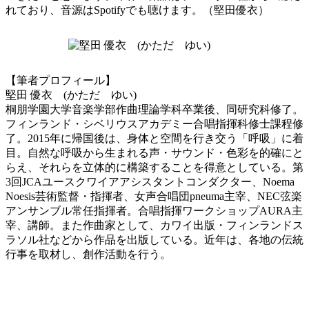
れており、音源はSpotifyでも聴けます。（堅田優衣）
【筆者プロフィール】
堅田 優衣 (かただ ゆい)
桐朋学園大学音楽学部作曲理論学科卒業後、同研究科修了。
フィンランド・シベリウスアカデミー合唱指揮科修士課程修
了。2015年に帰国後は、身体と空間を行き交う「呼吸」に着
目。自然な呼吸から生まれる声・サウンド・色彩を的確にと
らえ、それらを立体的に構築することを得意としている。第
3回JCAユースクワイアアシスタントコンダクター、Noema
Noesis芸術監督・指揮者、女声合唱団pneuma主宰、NEC弦楽
アンサンブル常任指揮者。合唱指揮ワークショップAURA主
宰、講師。また作曲家として、カワイ出版・フィンランドス
ラソル社などから作品を出版している。近年は、各地の伝統
行事を取材し、創作活動を行う。