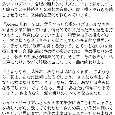
多いメロディー、合唱の断片的なリズム、そして静かにずっ
と鳴っている持続音と３種類の音像が、縦・横・奥行きを感
じさせるため、立体的な空間が作られています。
「Adieux 別れ」では、背景だった合唱のリズミカルなささ
やきが次第に揃っていき、偶発的で断片だった声が意思を持
つように、歌声になっていきます。和音や拍子の概念がな
く、常に様々な音（音色）が聞こえていた多元的な世界か
ら、皆が同時に”歌声”を発するだけで、とてつもない力を発
揮します。合唱以前の声の幅が広いだけに、声の重なりの美
しさ、歌声の力強さが印象的です。そして、その歌声が、話
し声になり、やがて呼吸の波になって、曲は終わります。
『さようなら、花崗岩、あなたは花になります。 さような
ら、花よ、あなたは鳩になるでしょう。 さよなら鳩よ、あ
なたは女になります。 さようなら、女よ、あなたは痛みに
なるでしょう。 さようなら、男よ、あなたは信念になるで
しょう。 さようなら、愛と祈りのすべてとなるあなた。』
カイヤ・サーリアホさんが天国で平安に過ごされていること
を祈りながら、残してくれたたくさんの美しい作品を聴いて
いきたいと思います。本作の楽譜はチェスター社から出版さ