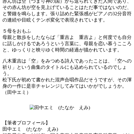
赤ん坊は空（つまり神の国）から送られてきた人間であり、
その赤ん坊が空を見上げていることはただ事ではないのだ、
と警鐘を鳴らします。張り詰めた緊張感がピアノの32分音符
の連続や目眩くテンポ変化で表現されています。
５母をおもふ
母親と散歩をしたならば「重吉よ 重吉よ」と何度でも自分
に話しかけるであろうという言葉に、母親を恋い慕うこころ
と、ゆっくりと映りゆく時間の経過が描かれています。
八木重吉は「空」をみつめる詩人であったことは、「空への
祈り」という曲集のタイトルにも込められているのでしょ
う。
松下氏が初めて書かれた混声合唱作品だそうですが、その渾
身の一作に是非チャレンジしてみてはいかがでしょうか。
（田中エミ）
【筆者プロフィール】
田中エミ (たなか えみ)