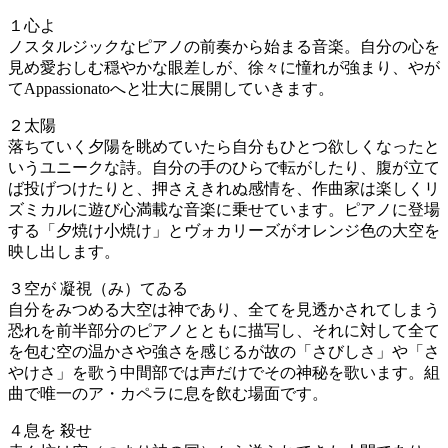
１心よ
ノスタルジックなピアノの前奏から始まる音楽。自分の心を
見め愛おしむ穏やかな眼差しが、徐々に憧れが強まり、やが
てAppassionatoへと壮大に展開していきます。
２太陽
落ちていく夕陽を眺めていたら自分もひとつ欲しくなったと
いうユニークな詩。自分の手のひらで転がしたり、腹が立て
ば投げつけたりと、押さえきれぬ感情を、作曲家は楽しくリ
ズミカルに遊び心満載な音楽に乗せています。ピアノに登場
する「夕焼け小焼け」とヴォカリーズがオレンジ色の大空を
映し出します。
３空が 凝視（み）てゐる
自分をみつめる大空は神であり、全てを見透かされてしまう
恐れを前半部分のピアノとともに描写し、それに対して全て
を包む空の温かさや強さを感じるが故の「さびしさ」や「さ
やけさ」を歌う中間部では声だけでその神秘を歌います。組
曲で唯一のア・カペラに息を飲む場面です。
４息を 殺せ