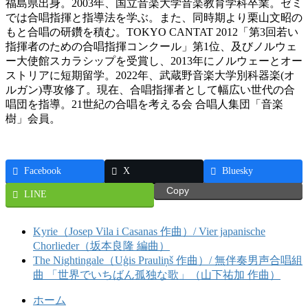
福島県出身。2003年、国立音楽大学音楽教育学科卒業。ゼミ
では合唱指揮と指導法を学ぶ。また、同時期より栗山文昭の
もと合唱の研鑽を積む。TOKYO CANTAT 2012「第3回若い
指揮者のための合唱指揮コンクール」第1位、及びノルウェ
ー大使館スカラシップを受賞し、2013年にノルウェーとオー
ストリアに短期留学。2022年、武蔵野音楽大学別科器楽(オ
ルガン)専攻修了。現在、合唱指揮者として幅広い世代の合
唱団を指導。21世紀の合唱を考える会 合唱人集団「音楽
樹」会員。
Facebook
X
Bluesky
Copy
LINE
Kyrie（Josep Vila i Casanas 作曲）/ Vier japanische
Chorlieder（坂本良隆 編曲）
The Nightingale（Uģis Prauliņš 作曲）/ 無伴奏男声合唱組
曲 「世界でいちばん孤独な歌」（山下祐加 作曲）
ホーム