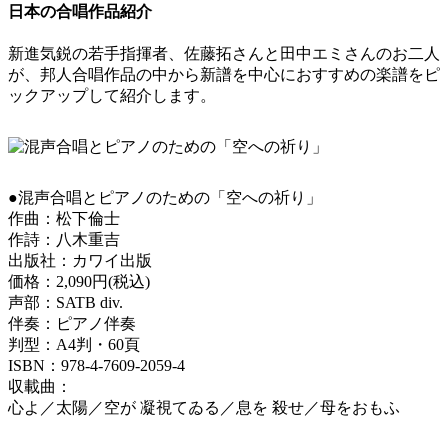
日本の合唱作品紹介
新進気鋭の若手指揮者、佐藤拓さんと田中エミさんのお二人
が、邦人合唱作品の中から新譜を中心におすすめの楽譜をピ
ックアップして紹介します。
●混声合唱とピアノのための「空への祈り」
作曲：松下倫士
作詩：八木重吉
出版社：カワイ出版
価格：2,090円(税込)
声部：SATB div.
伴奏：ピアノ伴奏
判型：A4判・60頁
ISBN：978-4-7609-2059-4
収載曲：
心よ／太陽／空が 凝視てゐる／息を 殺せ／母をおもふ