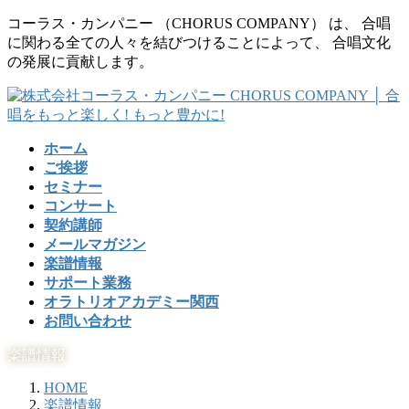
コ
ナ
コーラス・カンパニー （CHORUS COMPANY） は、 合唱
ン
ビ
に関わる全ての人々を結びつけることによって、 合唱文化
テ
ゲ
の発展に貢献します。
ン
ー
ツ
シ
に
ョ
移
ン
ホーム
動
に
ご挨拶
移
セミナー
動
コンサート
契約講師
メールマガジン
楽譜情報
サポート業務
オラトリオアカデミー関西
お問い合わせ
楽譜情報
HOME
楽譜情報