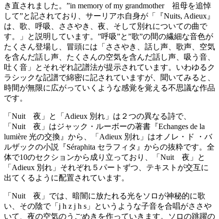
き直されました。”in memory of my grandmother 祖母を追悼
して”と記されており、サーリアホ自身が「『Nuits, Adieux』
は、歌、呼吸、ささやき、夜、そして別れについての曲で
す。」と説明しています。”呼吸”と”歌”の間の繊細な音色が
たくさん登場し、冒頭には「ささやき、話し声、歌声、空気
を含んだ話し声、たくさんの空気を含んだ話し声、吸う音、
吐く音」とそれぞれ記譜法が提示されています。いわゆるク
ラシックな記譜で綿密に記されていますが、聞いてみると、
時間が無限に広がっていくような感覚を覚える不思議な作品
です。
「Nuit 夜」と「Adieux 別れ」は２つの異なる詩で、
「Nuit 夜」はジャック・ルーボーの著書『Echanges de la
lumière 光の交換』から、「Adieux 別れ」はオノレ・ド ・バ
ルザックの小説『Séraphita セラフィタ』からの抜粋です。全
体で10のセクションから成り立っており、「Nuit 夜」と
「Adieux 別れ」それぞれ５パートずつ、テキストが交互に
出てくるように配置されています。
「Nuit 夜」では、暗闇に放たれる光をソロが神秘的に歌
い、その陰で「j h z j h s」というような子音を合唱がささや
いて、夜の空気のうごめきを作っていきます。ソロの跳躍の