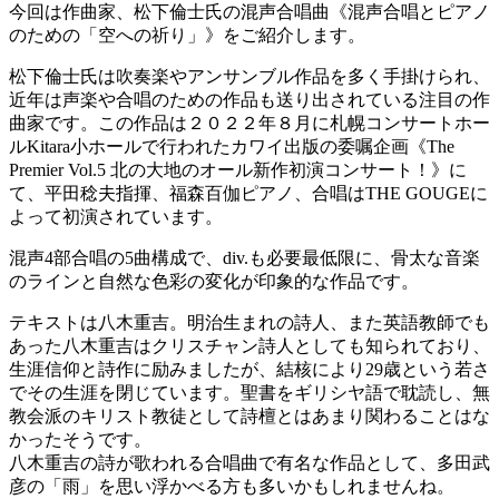
今回は作曲家、松下倫士氏の混声合唱曲《混声合唱とピアノ
のための「空への祈り」》をご紹介します。
松下倫士氏は吹奏楽やアンサンブル作品を多く手掛けられ、
近年は声楽や合唱のための作品も送り出されている注目の作
曲家です。この作品は２０２２年８月に札幌コンサートホー
ルKitara小ホールで行われたカワイ出版の委嘱企画《The
Premier Vol.5 北の大地のオール新作初演コンサート！》に
て、平田稔夫指揮、福森百伽ピアノ、合唱はTHE GOUGEに
よって初演されています。
混声4部合唱の5曲構成で、div.も必要最低限に、骨太な音楽
のラインと自然な色彩の変化が印象的な作品です。
テキストは八木重吉。明治生まれの詩人、また英語教師でも
あった八木重吉はクリスチャン詩人としても知られており、
生涯信仰と詩作に励みましたが、結核により29歳という若さ
でその生涯を閉じています。聖書をギリシヤ語で耽読し、無
教会派のキリスト教徒として詩檀とはあまり関わることはな
かったそうです。
八木重吉の詩が歌われる合唱曲で有名な作品として、多田武
彦の「雨」を思い浮かべる方も多いかもしれませんね。