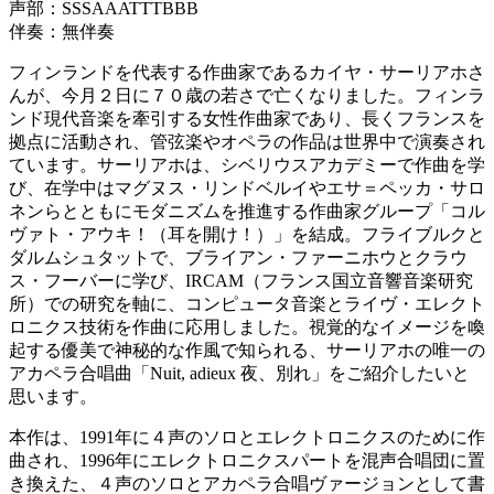
声部：SSSAAATTTBBB
伴奏：無伴奏
フィンランドを代表する作曲家であるカイヤ・サーリアホさ
んが、今月２日に７０歳の若さで亡くなりました。フィンラ
ンド現代音楽を牽引する女性作曲家であり、長くフランスを
拠点に活動され、管弦楽やオペラの作品は世界中で演奏され
ています。サーリアホは、シベリウスアカデミーで作曲を学
び、在学中はマグヌス・リンドベルイやエサ＝ペッカ・サロ
ネンらとともにモダニズムを推進する作曲家グループ「コル
ヴァト・アウキ！（耳を開け！）」を結成。フライブルクと
ダルムシュタットで、ブライアン・ファーニホウとクラウ
ス・フーバーに学び、IRCAM（フランス国立音響音楽研究
所）での研究を軸に、コンピュータ音楽とライヴ・エレクト
ロニクス技術を作曲に応用しました。視覚的なイメージを喚
起する優美で神秘的な作風で知られる、サーリアホの唯一の
アカペラ合唱曲「Nuit, adieux 夜、別れ」をご紹介したいと
思います。
本作は、1991年に４声のソロとエレクトロニクスのために作
曲され、1996年にエレクトロニクスパートを混声合唱団に置
き換えた、４声のソロとアカペラ合唱ヴァージョンとして書