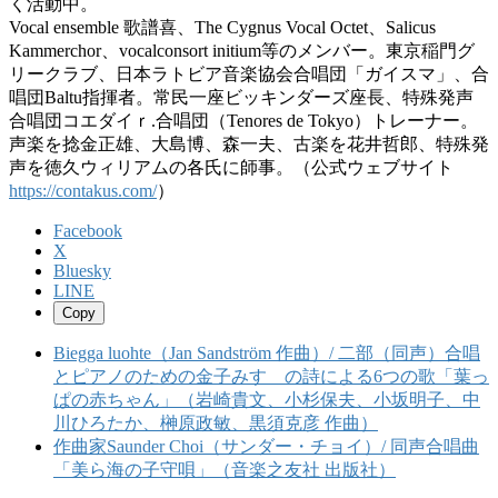
く活動中。
Vocal ensemble 歌譜喜、The Cygnus Vocal Octet、Salicus
Kammerchor、vocalconsort initium等のメンバー。東京稲門グ
リークラブ、日本ラトビア音楽協会合唱団「ガイスマ」、合
唱団Baltu指揮者。常民一座ビッキンダーズ座長、特殊発声
合唱団コエダイｒ.合唱団（Tenores de Tokyo）トレーナー。
声楽を捻金正雄、大島博、森一夫、古楽を花井哲郎、特殊発
声を徳久ウィリアムの各氏に師事。（公式ウェブサイト
https://contakus.com/
）
Facebook
X
Bluesky
LINE
Copy
Biegga luohte（Jan Sandström 作曲）/ 二部（同声）合唱
とピアノのための金子みすゞの詩による6つの歌「葉っ
ぱの赤ちゃん」（岩崎貴文、小杉保夫、小坂明子、中
川ひろたか、榊原政敏、黒須克彦 作曲）
作曲家Saunder Choi（サンダー・チョイ）/ 同声合唱曲
「美ら海の子守唄」（音楽之友社 出版社）