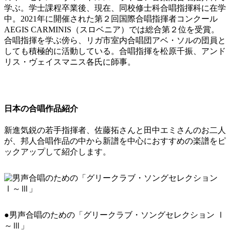
学ぶ。学士課程卒業後、現在、同校修士科合唱指揮科に在学
中。2021年に開催された第２回国際合唱指揮者コンクール
AEGIS CARMINIS（スロベニア）では総合第２位を受賞。
合唱指揮を学ぶ傍ら、リガ市室内合唱団アベ・ソルの団員と
しても積極的に活動している。合唱指揮を松原千振、アンド
リス・ヴェイスマニス各氏に師事。
日本の合唱作品紹介
新進気鋭の若手指揮者、佐藤拓さんと田中エミさんのお二人
が、邦人合唱作品の中から新譜を中心におすすめの楽譜をピ
ックアップして紹介します。
●男声合唱のための「グリークラブ・ソングセレクション Ⅰ
～Ⅲ」