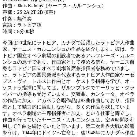
作曲：Jānis Kalniņš（ヤーニス・カルニンシュ）
声部：2S 2A 2T 2B (8声）
伴奏：無伴奏
言語：ラトビア語
時間：8分00秒
今回は20世紀にラトビア、カナダで活躍したラトビア人作曲
家、ヤーニス・カルニンシュの作品を紹介します。彼は、ラ
トビア国立オペラ劇場の創設者であるアルフレーズ・カルニ
ンシュの息子であり、作曲家として務める傍ら、ヤーニス自
身もラトビア国立オペラ劇場首席兼指揮者を務めていまし
た。ラトビアの国民楽派を代表するラトビア人作曲家ヤーゼ
プス・ヴィートルスに作曲とオーケストラ指揮を学び、オー
ケストラ指揮に関しては、ザルツブルクでエーリッヒ・クラ
イバーの指導も受けています。交響曲、カンタータ、オペラ
の作品に加え、アカペラ合唱作品は83曲作曲しており、指揮
者として精力的に活動しながら、多くの作品を残していま
す。オペラ劇場の主席指揮者に加え、という仕事と両立し、
作曲を行っていたヤーニス・カルニンシュは、空き時間を利
用して作曲を続けていたと言います。第二次世界大戦の影響
をうけ、1944年にドイツへ亡命し、後1948年にカナダへ移住