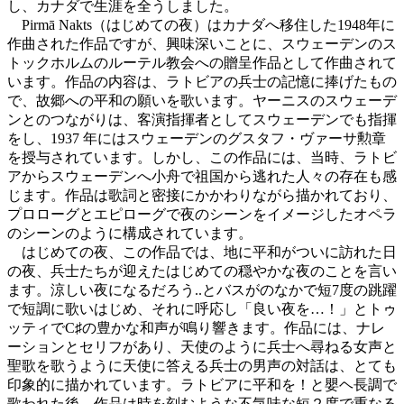
し、カナダで生涯を全うしました。
Pirmā Nakts（はじめての夜）はカナダへ移住した1948年に
作曲された作品ですが、興味深いことに、スウェーデンのス
トックホルムのルーテル教会への贈呈作品として作曲されて
います。作品の内容は、ラトビアの兵士の記憶に捧げたもの
で、故郷への平和の願いを歌います。ヤーニスのスウェーデ
ンとのつながりは、客演指揮者としてスウェーデンでも指揮
をし、1937 年にはスウェーデンのグスタフ・ヴァーサ勲章
を授与されています。しかし、この作品には、当時、ラトビ
アからスウェーデンへ小舟で祖国から逃れた人々の存在も感
じます。作品は歌詞と密接にかかわりながら描かれており、
プロローグとエピローグで夜のシーンをイメージしたオペラ
のシーンのように構成されています。
はじめての夜、この作品では、地に平和がついに訪れた日
の夜、兵士たちが迎えたはじめての穏やかな夜のことを言い
ます。涼しい夜になるだろう..とバスがのなかで短7度の跳躍
で短調に歌いはじめ、それに呼応し「良い夜を…！」とトゥ
ッティでC♯の豊かな和声が鳴り響きます。作品には、ナレ
ーションとセリフがあり、天使のように兵士へ尋ねる女声と
聖歌を歌うように天使に答える兵士の男声の対話は、とても
印象的に描かれています。ラトビアに平和を！と嬰ヘ長調で
歌われた後、作品は時を刻むような不気味な短２度で重なる