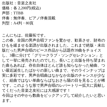
出版社：音楽之友社
価格：各 2,200円(税込)
声部：TTBB
伴奏：無伴奏、ピアノ伴奏混載
判型：A4判・80頁
こんにちは。佐藤拓です。
この春、全国の男声合唱ファンを驚かせ、歓喜させ、財布の
ひもを緩ませる楽譜が出版されました。これまで絶版・未出
版だった男声合唱のピース作品から話題作39曲をチョイス
し、3冊に分けて「グリークラブ・ソングセレクション」と
して一挙に発売されたのでした。長いこと出版を待ち望まれ
た曲もあれば、存在自体ほとんど誰も知らなかった秘曲、つ
い最近誕生したばかりの新しい曲まで、そのラインナップは
実に多彩です。男声合唱曲はなかなか出版のチャンスが少な
く、組曲ではない単曲ならばなおさら陽の目を見ることが稀
です。このような形で男声合唱のレパートリー拡大に貢献し
てくだった音楽之友社には大感謝です！
今回はその中から数曲をピックアップして紹介したいと思い
ます。