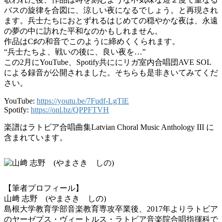
バスの旋律を合図に、涼しい夜になるでしょう。と再現され
ます。兵士たちにおとずれるはじめての穏やかな夜は、永遠
の夢の中に訪れた平和なのかもしれません。
作品はC♯の和音でこのように締めくくられます。
“兵士たちよ、戦いの後に、良い夜を…”
この2月にYouTube、Spotify共ににリガ室内合唱団AVE SOL
による録音が公開されました。そちらも是非きいてみてくだ
さい。
YouTube:
https://youtu.be/7Fudf-LgTlE
Spotify:
https://onl.bz/QPPFTVH
楽譜はラトビア合唱曲集Latvian Choral Music Anthology III に
含まれています。
【筆者プロフィール】
山﨑 志野 (やまさき しの)
島根大学教育学部音楽教育専攻卒業後、2017年よりラトビア
のヤーゼプス・ヴィートルス・ラトビア音楽院合唱指揮科で