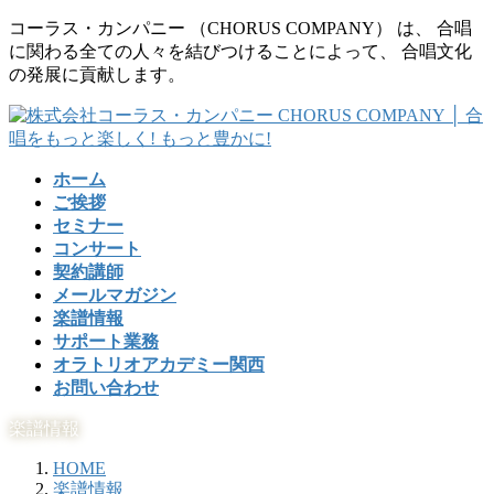
コ
ナ
コーラス・カンパニー （CHORUS COMPANY） は、 合唱
ン
ビ
に関わる全ての人々を結びつけることによって、 合唱文化
テ
ゲ
の発展に貢献します。
ン
ー
ツ
シ
に
ョ
移
ン
ホーム
動
に
ご挨拶
移
セミナー
動
コンサート
契約講師
メールマガジン
楽譜情報
サポート業務
オラトリオアカデミー関西
お問い合わせ
楽譜情報
HOME
楽譜情報