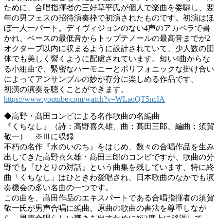
ために、合唱指揮者の三好草平氏が個人で楽曲を委嘱し、翌
年の男フェスの招待演奏枠で初演されたものです。初演はほ
ぼ一人一パート。ディヴィジョンのない4声のアカペラで書
かれ、ベースの最低音からトップテノールの最高音までが2
オクターブ以内に収まるように設計されていて、少人数の団
体でも美しく響くように配慮されています。短い4曲からな
る小組曲で、緊密なハーモニーとポリフォニックな掛け合い
によってアンサンブルの妙が存分に楽しめる作品です。
初演の演奏を聴くことができます。
https://www.youtube.com/watch?v=WLaoQT5ncIA
◆高野・髙田コンビによる名作歌曲の名編曲
『くちなし』（詩：高野喜久雄、曲：髙田三郎、編曲：須賀
敬一） ※Ⅲに収録
不朽の名作『水のいのち』をはじめ、数々の合唱作品を生み
出してきた高野喜久雄・髙田三郎のコンビですが、歌曲の分
野でも『ひとりの対話』という曲集を残しています。特に終
曲「くちなし」はひときわ愛唱され、日本歌曲のなかでも演
奏機会の多い名曲の一つです。
この曲を、髙田作品のエキスパートである合唱指揮者の須賀
敬一氏が男声合唱に編曲。原曲の歌曲の書法を尊重しなが