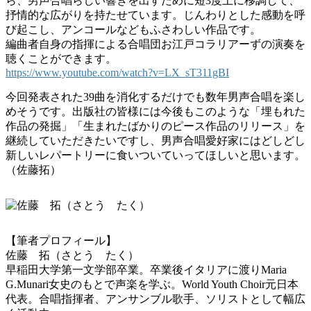
ら、男声合唱らしい響きを出すために短3度上に移調して、
抒情的な広がりを持たせています。じんわりとした感動を呼
び起こし、アンコールなどもふさわしい作品です。
編曲者自身の指揮による合唱団お江戸コラリアーずの演奏を
聴くことができます。
https://www.youtube.com/watch?v=LX_sT311gBI
今回発表された39曲を消化するだけでも数年男声合唱を楽し
めそうです。出版社の皆様には今後もこのような「埋もれた
作品の発掘」「生まれたばかりのピース作品のリリース」を
継続していただきたいですし、男声合唱愛好家にはどしどし
新しいレパートリーに食いついていってほしいと思います。
（佐藤拓）
【筆者プロフィール】
佐藤 拓（さとう たく）
早稲田大学第一文学部卒業。卒業後イタリアに渡りMaria
G.Munari女史のもとで声楽を学ぶ。World Youth Choir元日本
代表。合唱指揮者、アンサンブル歌手、ソリストとして幅広