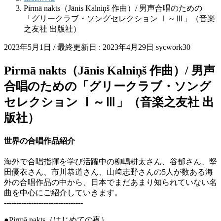
Pirmā nakts（Jānis Kalniņš 作曲）/ 男声合唱のための
「グリークラブ・ソングセレクション Ⅰ～Ⅲ」（音楽
之友社 出版社）
2023年5月1日
/ 最終更新日 :
2023年4月29日
sycwork30
Pirmā nakts（Jānis Kalniņš 作曲）/ 男声
合唱のための「グリークラブ・ソング
セレクション Ⅰ～Ⅲ」（音楽之友社 出
版社）
世界の合唱作品紹介
海外で合唱指揮を学び活躍中の柳嶋耕太さん、谷郁さん、堅
田優衣さん、市川恭道さん、山﨑志野さんの5人が数ある海
外の合唱作品の中から、日本でまだあまり知られていない名
曲を中心にご紹介していきます。
--------------------------------
●Pirmā nakts（はじめての夜）