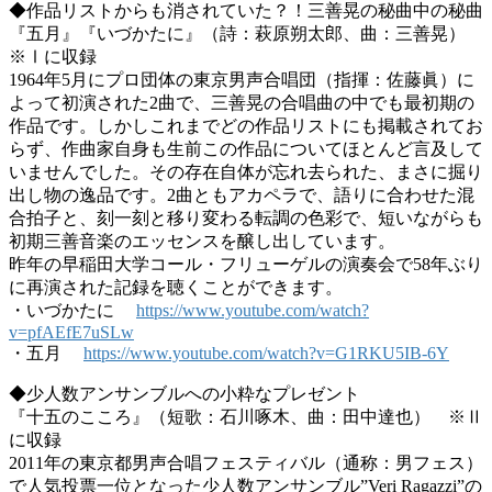
◆作品リストからも消されていた？！三善晃の秘曲中の秘曲
『五月』『いづかたに』（詩：萩原朔太郎、曲：三善晃）
※Ⅰに収録
1964年5月にプロ団体の東京男声合唱団（指揮：佐藤眞）に
よって初演された2曲で、三善晃の合唱曲の中でも最初期の
作品です。しかしこれまでどの作品リストにも掲載されてお
らず、作曲家自身も生前この作品についてほとんど言及して
いませんでした。その存在自体が忘れ去られた、まさに掘り
出し物の逸品です。2曲ともアカペラで、語りに合わせた混
合拍子と、刻一刻と移り変わる転調の色彩で、短いながらも
初期三善音楽のエッセンスを醸し出しています。
昨年の早稲田大学コール・フリューゲルの演奏会で58年ぶり
に再演された記録を聴くことができます。
・いづかたに
https://www.youtube.com/watch?
v=pfAEfE7uSLw
・五月
https://www.youtube.com/watch?v=G1RKU5IB-6Y
◆少人数アンサンブルへの小粋なプレゼント
『十五のこころ』（短歌：石川啄木、曲：田中達也） ※Ⅱ
に収録
2011年の東京都男声合唱フェスティバル（通称：男フェス）
で人気投票一位となった少人数アンサンブル”Veri Ragazzi”の