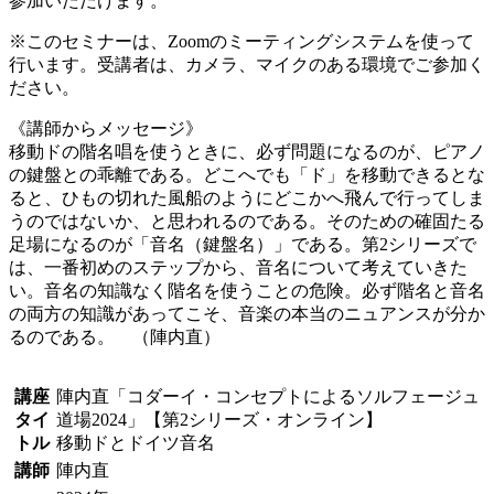
参加いただけます。
※このセミナーは、Zoomのミーティングシステムを使って
行います。受講者は、カメラ、マイクのある環境でご参加く
ださい。
《講師からメッセージ》
移動ドの階名唱を使うときに、必ず問題になるのが、ピアノ
の鍵盤との乖離である。どこへでも「ド」を移動できるとな
ると、ひもの切れた風船のようにどこかへ飛んで行ってしま
うのではないか、と思われるのである。そのための確固たる
足場になるのが「音名（鍵盤名）」である。第2シリーズで
は、一番初めのステップから、音名について考えていきた
い。音名の知識なく階名を使うことの危険。必ず階名と音名
の両方の知識があってこそ、音楽の本当のニュアンスが分か
るのである。 （陣内直）
講座
陣内直「コダーイ・コンセプトによるソルフェージュ
タイ
道場2024」【第2シリーズ・オンライン】
トル
移動ドとドイツ音名
講師
陣内直