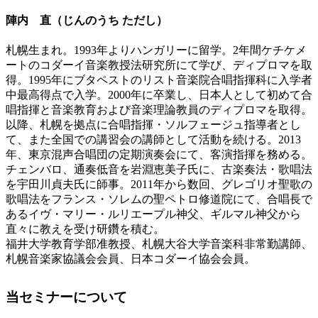
陣内 直（じんのうち ただし）
札幌生まれ。1993年よりハンガリーに留学。2年間ケチケメ
ートのコダーイ音楽教授法研究所にて学び、ディプロマを取
得。1995年にブタペストのリスト音楽院合唱指揮科に入学者
中最高得点で入学。2000年に卒業し、日本人として初めて合
唱指揮と音楽教育および音楽理論教員のディプロマを取得。
以降、札幌を拠点に合唱指揮・ソルフェージュ指導者とし
て、また全国での講習会の講師として活動を続ける。2013
年、東京混声合唱団の定期演奏会にて、客演指揮を務める。
チェンバロ、通奏低音を岩淵恵美子氏に、古楽奏法・歌唱法
を宇田川貞夫氏に師事。2011年から数回、グレゴリオ聖歌の
歌唱法をフランス・ソレムの聖ペトロ修道院にて、合唱長で
あるイヴ・マリー・ルリエープル神父、ギルマル神父から
直々に教えを受け研鑽を積む。
福井大学教育学部准教授、札幌大谷大学音楽科非常勤講師、
札幌音楽家協議会会員、日本コダーイ協会会員。
当セミナーについて