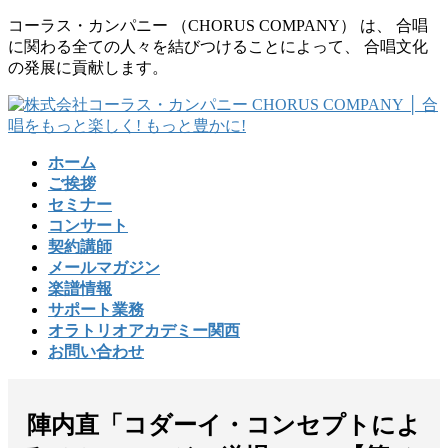
コ
ナ
コーラス・カンパニー （CHORUS COMPANY） は、 合唱
ン
ビ
に関わる全ての人々を結びつけることによって、 合唱文化
テ
ゲ
の発展に貢献します。
ン
ー
ツ
シ
に
ョ
移
ン
ホーム
動
に
ご挨拶
移
セミナー
動
コンサート
契約講師
メールマガジン
楽譜情報
サポート業務
オラトリオアカデミー関西
お問い合わせ
陣内直「コダーイ・コンセプトによ