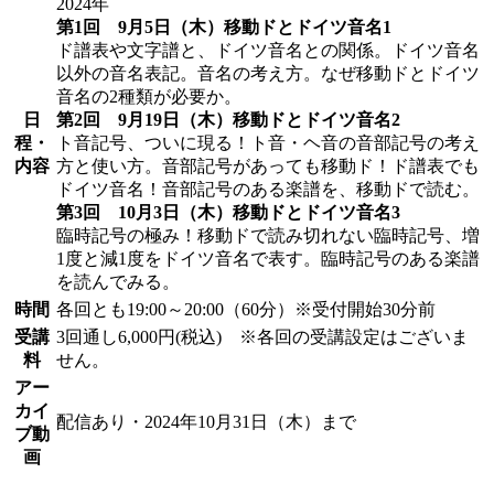
2024年
第1回 9月5日（木）移動ドとドイツ音名1
ド譜表や文字譜と、ドイツ音名との関係。ドイツ音名
以外の音名表記。音名の考え方。なぜ移動ドとドイツ
音名の2種類が必要か。
日
第2回 9月19日（木）移動ドとドイツ音名2
程・
ト音記号、ついに現る！ト音・ヘ音の音部記号の考え
内容
方と使い方。音部記号があっても移動ド！ド譜表でも
ドイツ音名！音部記号のある楽譜を、移動ドで読む。
第3回 10月3日（木）移動ドとドイツ音名3
臨時記号の極み！移動ドで読み切れない臨時記号、増
1度と減1度をドイツ音名で表す。臨時記号のある楽譜
を読んでみる。
時間
各回とも19:00～20:00（60分）※受付開始30分前
受講
3回通し6,000円(税込) ※各回の受講設定はございま
料
せん。
アー
カイ
配信あり・2024年10月31日（木）まで
ブ動
画