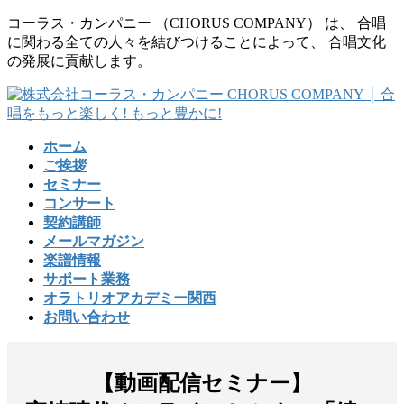
コ
ナ
コーラス・カンパニー （CHORUS COMPANY） は、 合唱
ン
ビ
に関わる全ての人々を結びつけることによって、 合唱文化
テ
ゲ
の発展に貢献します。
ン
ー
ツ
シ
に
ョ
移
ン
ホーム
動
に
ご挨拶
移
セミナー
動
コンサート
契約講師
メールマガジン
楽譜情報
サポート業務
オラトリオアカデミー関西
お問い合わせ
【動画配信セミナー】