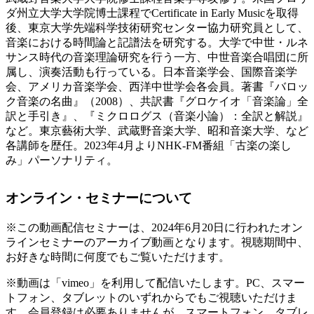
ダ州立大学大学院博士課程でCertificate in Early Musicを取得
後、東京大学先端科学技術研究センター協力研究員として、
音楽における時間論と記譜法を研究する。大学で中世・ルネ
サンス時代の音楽理論研究を行う一方、中世音楽合唱団に所
属し、演奏活動も行っている。日本音楽学会、国際音楽学
会、アメリカ音楽学会、西洋中世学会各会員。著書『バロッ
ク音楽の名曲』（2008）、共訳書『グロケイオ「音楽論」全
訳と手引き』、『ミクロログス（音楽小論）：全訳と解説』
など。東京藝術大学、武蔵野音楽大学、昭和音楽大学、など
各講師を歴任。2023年4月よりNHK-FM番組「古楽の楽し
み」パーソナリティ。
オンライン・セミナーについて
※この動画配信セミナーは、2024年6月20日に行われたオン
ラインセミナーのアーカイブ動画となります。視聴期間中、
お好きな時間に何度でもご覧いただけます。
※動画は「vimeo」を利用して配信いたします。PC、スマー
トフォン、タブレットのいずれからでもご視聴いただけま
す。会員登録は必要ありませんが、スマートフォン、タブレ