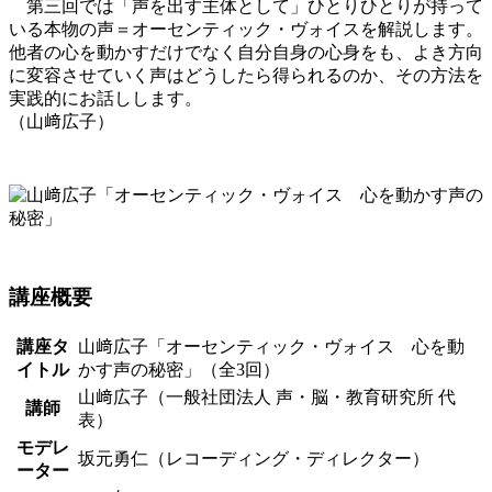
第三回では「声を出す主体として」ひとりひとりが持って
いる本物の声＝オーセンティック・ヴォイスを解説します。
他者の心を動かすだけでなく自分自身の心身をも、よき方向
に変容させていく声はどうしたら得られるのか、その方法を
実践的にお話しします。
（山﨑広子）
講座概要
講座タ
山﨑広子「オーセンティック・ヴォイス 心を動
イトル
かす声の秘密」（全3回）
山﨑広子（一般社団法人 声・脳・教育研究所 代
講師
表）
モデレ
坂元勇仁（レコーディング・ディレクター）
ーター