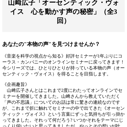
山﨑広子「オーセンティック・ヴォ
イス 心を動かす声の秘密」（全3
回）
あなたの"本物の声"を見つけませんか？
《音楽を科学の視点から知る》好評セミナーが1年ぶりにコ
ーラス・カンパニーのオンラインセミナーに戻ってきます！
今シリーズでは、ひとりひとりが持っている本物の声（オー
センティック・ヴォイス）を得ることを目指します。
《企画趣旨》
山﨑広子さんとはこれまで2度にわたってオンラインでセ
ミナーを開催してきました。山﨑さんから教えていただく
「声の不思議」についてのお話は常に驚きの連続なのです
が、これまで折に触れてセミナーの中で出てきた《オーセン
ティック・ヴォイス》という言葉にずっと気持ちが引っ掛か
ってきました。それって何だろう? いつかそれをテーマにじ
っくり伺いたいと思ってきましたが、やっとその想いが叶