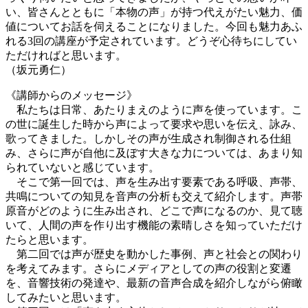
い、皆さんとともに「本物の声」が持つ代えがたい魅力、価
値についてお話を伺えることになりました。今回も魅力あふ
れる3回の講座が予定されています。どうぞ心待ちにしてい
ただければと思います。
（坂元勇仁）
《講師からのメッセージ》
私たちは日常、あたりまえのように声を使っています。こ
の世に誕生した時から声によって要求や思いを伝え、詠み、
歌ってきました。しかしその声が生成され制御される仕組
み、さらに声が自他に及ぼす大きな力については、あまり知
られていないと感じています。
そこで第一回では、声を生み出す要素である呼吸、声帯、
共鳴についての知見を音声の分析も交えて紹介します。声帯
原音がどのように生み出され、どこで声になるのか、見て聴
いて、人間の声を作り出す機能の素晴しさを知っていただけ
たらと思います。
第二回では声が歴史を動かした事例、声と社会との関わり
を考えてみます。さらにメディアとしての声の役割と変遷
を、音響技術の発達や、最新の音声合成を紹介しながら俯瞰
してみたいと思います。