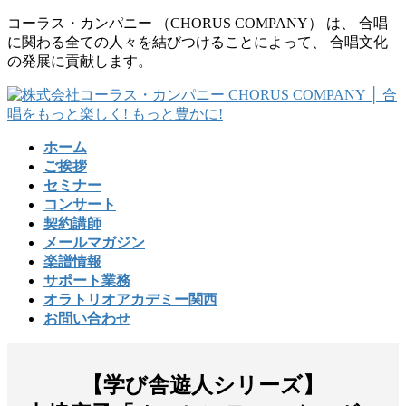
コ
ナ
コーラス・カンパニー （CHORUS COMPANY） は、 合唱
ン
ビ
に関わる全ての人々を結びつけることによって、 合唱文化
テ
ゲ
の発展に貢献します。
ン
ー
ツ
シ
に
ョ
移
ン
ホーム
動
に
ご挨拶
移
セミナー
動
コンサート
契約講師
メールマガジン
楽譜情報
サポート業務
オラトリオアカデミー関西
お問い合わせ
【学び舎遊人シリーズ】