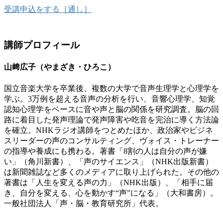
受講申込をする［通し］
講師プロフィール
山﨑広子（やまざき・ひろこ）
国立音楽大学を卒業後、複数の大学で音声生理学と心理学を
学ぶ。3万例を超える音声の分析を行い、音響心理学、知覚
認知心理学をベースに音や声と脳の関係を研究調査。脳の回
路に着目した発声理論で発声障害や吃音を完治に導く方法論
を確立。NHKラジオ講師をつとめたほか、政治家やビジネ
スリーダーの声のコンサルティング、ヴォイス・トレーナー
の指導や養成にも携わる。著書「8割の人は自分の声が嫌
い」（角川新書）、「声のサイエンス」（NHK出版新書）
は新聞雑誌など多くのメディアに取り上げられた。その他の
著書は「人生を変える声の力」（NHK出版）、「相手に届
き、自分を変える、心を動かす“声”になる」（大和書房）。
一般社団法人「声・脳・教育研究所」代表。