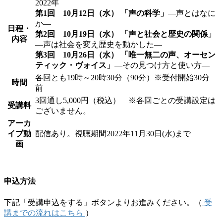
2022年
第1回 10月12日（水） 「声の科学」
―声とはなに
か―
日程・
第2回 10月19日（水） 「声と社会と歴史の関係」
内容
―声は社会を変え歴史を動かした―
第3回 10月26日（水） 「唯一無二の声、オーセン
ティック・ヴォイス」
―その見つけ方と使い方―
各回とも19時～20時30分（90分）※受付開始30分
時間
前
3回通し5,000円（税込） ※各回ごとの受講設定は
受講料
ございません。
アーカ
イブ動
配信あり。視聴期間2022年11月30日(水)まで
画
申込方法
下記「受講申込をする」ボタンよりお進みください。（
受
講までの流れはこちら
）