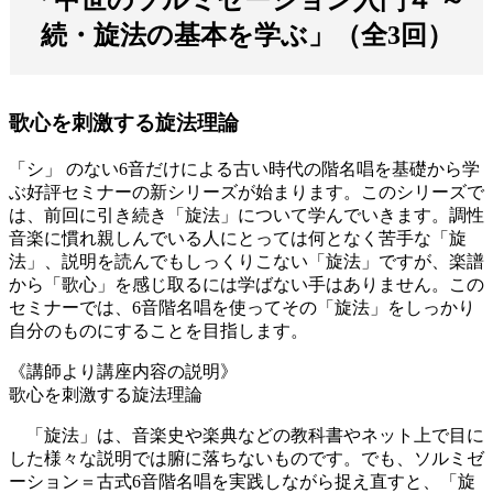
続・旋法の基本を学ぶ」（全3回）
歌心を刺激する旋法理論
「シ」 のない6音だけによる古い時代の階名唱を基礎から学
ぶ好評セミナーの新シリーズが始まります。このシリーズで
は、前回に引き続き「旋法」について学んでいきます。調性
音楽に慣れ親しんでいる人にとっては何となく苦手な「旋
法」、説明を読んでもしっくりこない「旋法」ですが、楽譜
から「歌心」を感じ取るには学ばない手はありません。この
セミナーでは、6音階名唱を使ってその「旋法」をしっかり
自分のものにすることを目指します。
《講師より講座内容の説明》
歌心を刺激する旋法理論
「旋法」は、音楽史や楽典などの教科書やネット上で目に
した様々な説明では腑に落ちないものです。でも、ソルミゼ
ーション＝古式6音階名唱を実践しながら捉え直すと、「旋