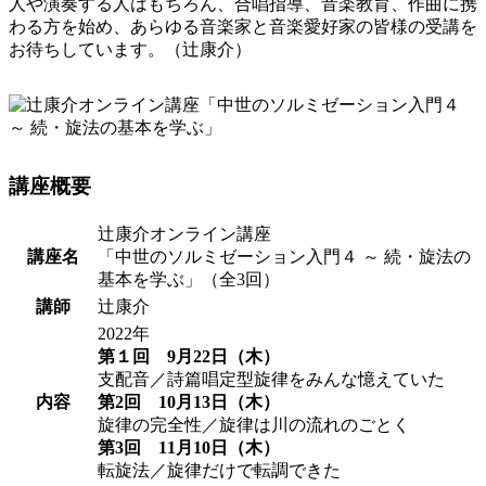
人や演奏する人はもちろん、合唱指導、音楽教育、作曲に携
わる方を始め、あらゆる音楽家と音楽愛好家の皆様の受講を
お待ちしています。（辻康介）
講座概要
辻康介オンライン講座
講座名
「中世のソルミゼーション入門４ ～ 続・旋法の
基本を学ぶ」（全3回）
講師
辻康介
2022年
第１回 9月22日（木）
支配音／詩篇唱定型旋律をみんな憶えていた
内容
第2回 10月13日（木）
旋律の完全性／旋律は川の流れのごとく
第3回 11月10日（木）
転旋法／旋律だけで転調できた