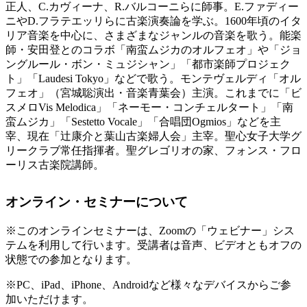
正人、C.カヴィーナ、R.バルコーニらに師事。E.ファディー
ニやD.フラテエッリらに古楽演奏論を学ぶ。1600年頃のイタ
リア音楽を中心に、さまざまなジャンルの音楽を歌う。能楽
師・安田登とのコラボ「南蛮ムジカのオルフェオ」や「ジョ
ングルール・ボン・ミュジシャン」「都市楽師プロジェク
ト」「Laudesi Tokyo」などで歌う。モンテヴェルディ「オル
フェオ」（宮城聡演出・音楽青葉会）主演。これまでに「ビ
スメロVis Melodica」「ネーモー・コンチェルタート」「南
蛮ムジカ」「Sestetto Vocale」「合唱団Ogmios」などを主
宰、現在「辻康介と葉山古楽婦人会」主宰。聖心女子大学グ
リークラブ常任指揮者。聖グレゴリオの家、フォンス・フロ
ーリス古楽院講師。
オンライン・セミナーについて
※このオンラインセミナーは、Zoomの「ウェビナー」シス
テムを利用して行います。受講者は音声、ビデオともオフの
状態での参加となります。
※PC、iPad、iPhone、Androidなど様々なデバイスからご参
加いただけます。