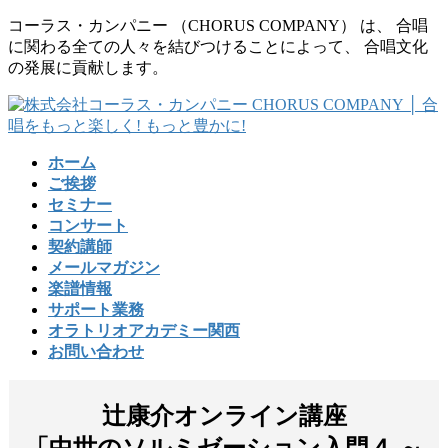
コ
ナ
コーラス・カンパニー （CHORUS COMPANY） は、 合唱
ン
ビ
に関わる全ての人々を結びつけることによって、 合唱文化
テ
ゲ
の発展に貢献します。
ン
ー
ツ
シ
に
ョ
移
ン
ホーム
動
に
ご挨拶
移
セミナー
動
コンサート
契約講師
メールマガジン
楽譜情報
サポート業務
オラトリオアカデミー関西
お問い合わせ
辻康介オンライン講座
「中世のソルミゼーション入門４ ～