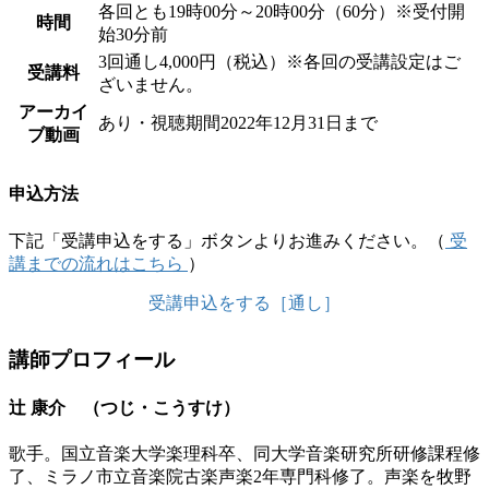
各回とも19時00分～20時00分（60分）※受付開
時間
始30分前
3回通し4,000円（税込）※各回の受講設定はご
受講料
ざいません。
アーカイ
あり・視聴期間2022年12月31日まで
ブ動画
申込方法
下記「受講申込をする」ボタンよりお進みください。（
受
講までの流れはこちら
）
受講申込をする［通し］
講師プロフィール
辻 康介 （つじ・こうすけ）
歌手。国立音楽大学楽理科卒、同大学音楽研究所研修課程修
了、ミラノ市立音楽院古楽声楽2年専門科修了。声楽を牧野