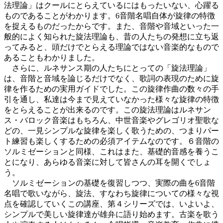
法理論」はクールにとらえているにはもったいない、心躍る
ものであることがわかります。6音階名唱自体が旋律の特徴
を捉えるものだったからです。また、音階や音域といった一
般的によく知られた旋法理論も、昔の人たちの発想に立ち返
ってみると、頭だけでとらえる理論ではない音楽的なもので
あることもわかりました。
さらに、ルネサンス期の人たちにとっての「旋法理論」
は、音階と音域を論じるだけでなく、歌詞の表現のために旋
律を作るための実用ガイドでした。この旋律作曲の数々の手
引を通し、私達は今まで見えていなかった様々な旋律の特徴
をとらえることが出来るのです。この旋法理論はルネサン
ス・バロック音楽はもちろん、中世音楽やグレゴリオ聖歌な
どの、一見シンプルな旋律を楽しく歌うための、つまりパー
ト練習も楽しくするための必須アイテムなのです。６音階の
ソルミゼーションと同様、これはまた、基礎的音感を養うこ
とになり、あらゆる音楽に対して皆さんの耳を開くでしょ
う。
ソルミゼーションの基礎を復習しつつ、実際の曲を6音階
名唱で歌いながら、旋法、すなわち旋律についての様々な視
点を確認していくこの講座、第４シリーズでは、いよいよ、
シンプルで美しい旋律達が雄弁に語り始めます。古楽を歌う