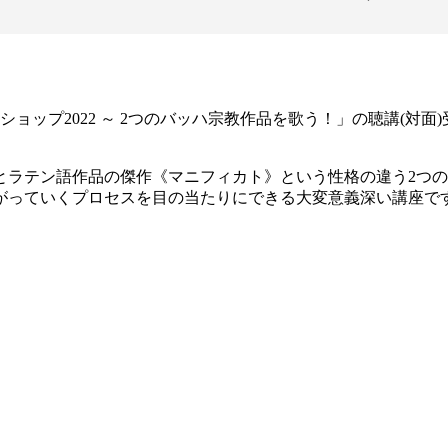
ョップ2022 ～ 2つのバッハ宗教作品を歌う！」の聴講(対面
とラテン語作品の傑作《マニフィカト》という性格の違う2つ
がっていくプロセスを目の当たりにできる大変意義深い講座で