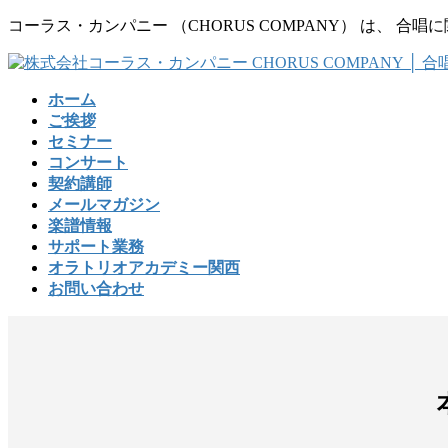
コ
ナ
コーラス・カンパニー （CHORUS COMPANY） は、
ン
ビ
テ
ゲ
ン
ー
ホーム
ツ
シ
ご挨拶
に
ョ
セミナー
移
ン
コンサート
動
に
契約講師
移
メールマガジン
動
楽譜情報
サポート業務
オラトリオアカデミー関西
お問い合わせ