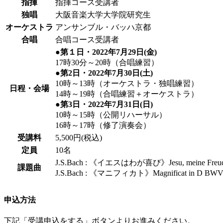
指揮
指揮コース受講者
独唱
大阪音楽大学大学院研究生
オーケストラ
アンサンブル・バッハ京都
合唱
合唱コース受講者
●第１日・2022年7月29日(金)
17時30分～20時（合唱練習）
●第2日・2022年7月30日(土)
10時～13時（オーケストラ・独唱練習）
日程・会場
14時～19時（合唱練習＋オーケストラ）
●第3日・2022年7月31日(日)
10時～15時（公開リハーサル）
16時～17時（修了演奏会）
受講料
5,500円(税込)
定員
10名
J.S.Bach : 《イエスはわが喜び》Jesu, meine Freu
課題曲
J.S.Bach : 《マニフィカト》Magnificat in D BWV
申込方法
下記「受講申込をする」ボタンよりお進みください。