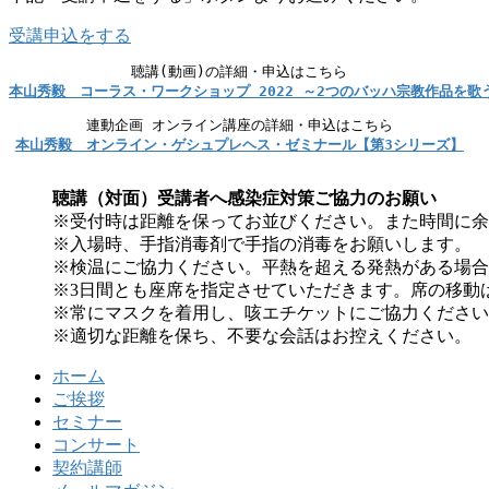
受講申込をする
本山秀毅　コーラス・ワークショップ 2022 ～2つのバッハ宗教作品を歌
本山秀毅　オンライン・ゲシュプレヘス・ゼミナール【第3シリーズ】
聴講（対面）受講者へ感染症対策ご協力のお願い
※受付時は距離を保ってお並びください。また時間に余
※入場時、手指消毒剤で手指の消毒をお願いします。
※検温にご協力ください。平熱を超える発熱がある場合
※3日間とも座席を指定させていただきます。席の移動
※常にマスクを着用し、咳エチケットにご協力ください
※適切な距離を保ち、不要な会話はお控えください。
ホーム
ご挨拶
セミナー
コンサート
契約講師