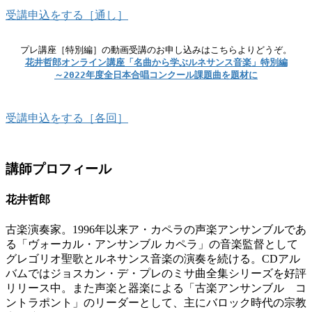
受講申込をする［通し］
花井哲郎オンライン講座「名曲から学ぶルネサンス音楽」特別編

～2022年度全日本合唱コンクール課題曲を題材に
受講申込をする［各回］
講師プロフィール
花井哲郎
古楽演奏家。1996年以来ア・カペラの声楽アンサンブルであ
る「ヴォーカル・アンサンブル カペラ」の音楽監督として
グレゴリオ聖歌とルネサンス音楽の演奏を続ける。CDアル
バムではジョスカン・デ・プレのミサ曲全集シリーズを好評
リリース中。また声楽と器楽による「古楽アンサンブル コ
ントラポント」のリーダーとして、主にバロック時代の宗教