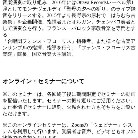
音楽演奏に取り組み、2016年にはOttava Recordsレーベル第1
弾としてモンテヴェルディ「聖母の夕べの祈り」のライブ録
音をリリースする。2015年より長野県の原村で「はらむら古
楽祭」を企画開催、指揮者またオルガン、チェンバロ奏者と
して演奏会を行う。フランス・バロック宗教音楽を専門とす
る
「合唱団フォンス・フローリス」指揮者、また様々な古楽ア
ンサンブルの指揮、指導を行う。「フォンス・フローリス古
楽院」院長、国立音楽大学講師。
オンライン・セミナーについて
※このセミナーは、各回終了後に期間限定でセミナーの動画
を配信いたします。セミナーの振り返りにご活用ください。
また事情でセミナーに遅刻、欠席された方もそちらをご覧い
ただけます。
※このオンラインセミナーは、Zoomの「ウェビナー」シス
テムを利用して行います。受講者は音声、ビデオともオフの
状態での参加となります。