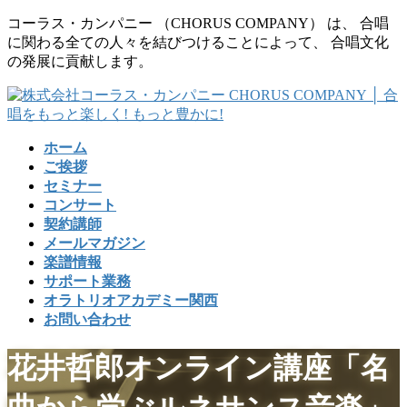
コ
ナ
コーラス・カンパニー （CHORUS COMPANY） は、 合唱
ン
ビ
に関わる全ての人々を結びつけることによって、 合唱文化
テ
ゲ
の発展に貢献します。
ン
ー
ツ
シ
に
ョ
移
ン
ホーム
動
に
ご挨拶
移
セミナー
動
コンサート
契約講師
メールマガジン
楽譜情報
サポート業務
オラトリオアカデミー関西
お問い合わせ
花井哲郎オンライン講座「名