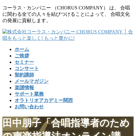
コ
ナ
コーラス・カンパニー （CHORUS COMPANY） は、 合唱
ン
ビ
に関わる全ての人々を結びつけることによって、 合唱文化
テ
ゲ
の発展に貢献します。
ン
ー
ツ
シ
に
ョ
移
ン
ホーム
動
に
ご挨拶
移
セミナー
動
コンサート
契約講師
メールマガジン
楽譜情報
サポート業務
オラトリオアカデミー関西
お問い合わせ
田中朋子「合唱指導者のため