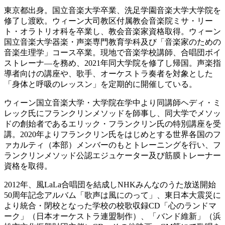
東京都出身。国立音楽大学卒業、洗足学園音楽大学大学院を
修了し渡欧。ウィーン大司教区付属教会音楽院ミサ・リー
ト・オラトリオ科を卒業し、教会音楽家資格取得。ウィーン
国立音楽大学器楽・声楽専門教育学科及び「音楽家のための
音楽生理学」コース卒業。現地で音楽学校講師、合唱団ボイ
ストレーナ―を務め、2021年同大学院を修了し帰国。声楽指
導者向けの講座や、歌手、オーケストラ奏者を対象とした
「身体と呼吸のレッスン」を定期的に開催している。
ウィーン国立音楽大学・大学院在学中より同講師ヘディ・ミ
レック氏にフランクリンメソッドを師事し、同大学でメソッ
ドの創始者であるエリック・フランクリン氏の特別講座を受
講。2020年よりフランクリン氏をはじめとする世界各国のフ
ァカルティ（本部）メンバーのもとトレーニングを行い、フ
ランクリンメソッド公認エジュケーター及び筋膜トレーナー
資格を取得。
2012年、風LaLa合唱団を結成しNHKみんなのうた放送開始
50周年記念アルバム「歌声は風にのって」、東日本大震災に
より統合・閉校となった学校の校歌収録CD「心のランドマ
ーク」（日本オーケストラ連盟制作）、「バンド維新」（浜