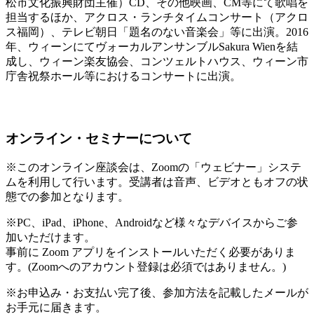
松市文化振興財団主催）CD、その他映画、CM等にて歌唱を
担当するほか、アクロス・ランチタイムコンサート（アクロ
ス福岡）、テレビ朝日「題名のない音楽会」等に出演。2016
年、ウィーンにてヴォーカルアンサンブルSakura Wienを結
成し、ウィーン楽友協会、コンツェルトハウス、ウィーン市
庁舎祝祭ホール等におけるコンサートに出演。
オンライン・セミナーについて
※このオンライン座談会は、Zoomの「ウェビナー」システ
ムを利用して行います。受講者は音声、ビデオともオフの状
態での参加となります。
※PC、iPad、iPhone、Androidなど様々なデバイスからご参
加いただけます。
事前に Zoom アプリをインストールいただく必要がありま
す。(Zoomへのアカウント登録は必須ではありません。)
※お申込み・お支払い完了後、参加方法を記載したメールが
お手元に届きます。