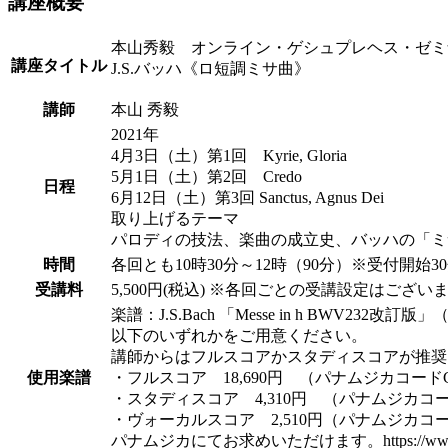
講座概要
本山秀毅 オンライン・ゲシュプレヘス・ゼミ
講座タイトル
J.S.バッハ《ロ短調ミサ曲》
講師
本山 秀毅
2021年
4月3日（土）第1回 Kyrie, Gloria
5月1日（土）第2回 Credo
日程
6月12日（土）第3回 Sanctus, Agnus Dei
取り上げるテーマ
パロディの技法、楽曲の成立史、バッハの「ミ
時間
各回とも10時30分～12時（90分）※受付開始3
受講料
5,500円(税込) ※各回ごとの受講設定はござい
楽譜：J.S.Bach 「Messe in h BWV232
以下のいずれかをご用意ください。
講師からはフルスコアかスタディスコアが推奨
使用楽譜
・フルスコア 18,690円 （パナムジカコードGB
・スタディスコア 4,310円 （パナムジカコード
・ヴォーカルスコア 2,510円（パナムジカコード
パナムジカにてお求めいただけます。https://www.pana