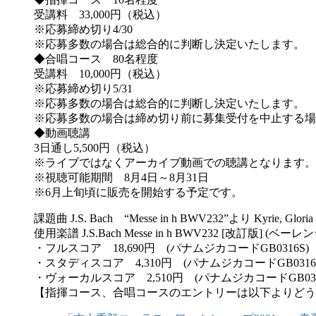
受講料 33,000円（税込）
※応募締め切り4/30
※応募多数の場合は総合的に判断し決定いたします。
◆合唱コース 80名程度
受講料 10,000円（税込）
※応募締め切り5/31
※応募多数の場合は総合的に判断し決定いたします。
※応募多数の場合は締め切り前に募集受付を中止する場
◆動画聴講
3日通し5,500円（税込）
※ライブではなくアーカイブ動画での聴講となります。
※視聴可能期間 8月4日～8月31日
※6月上旬頃に販売を開始する予定です。
課題曲 J.S. Bach “Messe in h BWV232”より Kyrie, Gloria
使用楽譜 J.S.Bach Messe in h BWV232 [改訂版] (ベ
・フルスコア 18,690円 (パナムジカコードGB0316S)
・スタディスコア 4,310円 (パナムジカコードGB0316
・ヴォーカルスコア 2,510円 (パナムジカコードGB031
【指揮コース、合唱コースのエントリーは以下よりどう