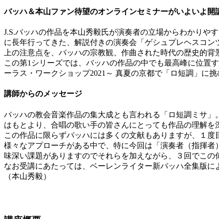
バッハ＆本山ファン待望のオンラインセミナーがいよいよ開
J.S.バッハの作品を本山秀毅氏が演奏者の立場からわかり
に長年行ってきた、解説付きの演奏会「ゲシュプレヘスコンツェル
上の注意点を、バッハの宗教観、作曲された時代の歴史的背
この第1シリーズでは、バッハの作品の中でも最高峰に位置す
ーラス・ワークショップ2021～ 真夏の京都で「ロ短調」に
講師からのメッセージ
バッハの教会音楽作品の集大成とも言われる「ロ短調ミサ」
はもとより、合唱の歌い手の皆さんにとっても作品の理解を
この作品に限らずバッハには多くの文献もありますが、１度
様々なアプローチがある中で、特に今回は「演奏者（指揮者
味深い課題がありますのでそれらを加えながら、３回でこの
なお受講にあたっては、ベーレンライター新バッハ全集版
（本山秀毅）