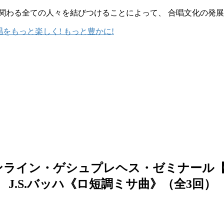
 合唱に関わる全ての人々を結びつけることによって、 合唱文化の発
ンライン・ゲシュプレヘス・ゼミナール【
J.S.バッハ《ロ短調ミサ曲》（全3回）