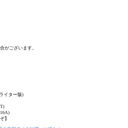
合がございます。
ーレンライター版)
T)
6A)
ぞ】