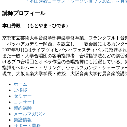
「本山秀毅コーラス・ワークショップ2021」～
講師プロフィール
本山秀毅 （もとやま・ひでき）
京都市立芸術大学音楽学部声楽専修卒業。フランクフルト音
「バッハアカデミー関西」を設立し、「教会暦によるカンター
2002年5月にはライプツィヒバッハフェスティバルに招聘
また一般・大学合唱団の客演指揮者、合唱指導法などの講習
けるプロ合唱団とオペラ作品の合唱指揮にも活躍している。第1
指揮をヘルムート・リリング、ヴォルフガング・シェーファ
現在、大阪音楽大学学長・教授、大阪音楽大学付属音楽院講
ホーム
ご挨拶
セミナー
コンサート
契約講師
メールマガジン
楽譜情報
サポート業務