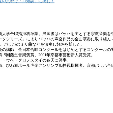
真夏の京都で「ロ短調」に挑む！
楽大学合唱指揮科卒業。帰国後はバッハを主とする宗教音楽を
タシリーズ」によりバッハの声楽作品の全曲演奏に取り組んで
され、バッハのミサ曲などを演奏し好評を博した。
会の講師、全日本合唱コンクールをはじめとするコンクールの
5回藤堂音楽褒賞、2001年京都市芸術新人賞受賞。
ー・ウベ・グロノスタイの各氏に師事。
師、びわ湖ホール声楽アンサンブル桂冠指揮者。京都バッハ合