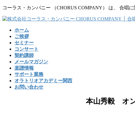
コ
ナ
コーラス・カンパニー （CHORUS COMPANY） は、
ン
ビ
テ
ゲ
ン
ー
ホーム
ツ
シ
ご挨拶
に
ョ
セミナー
移
ン
コンサート
動
に
契約講師
移
メールマガジン
動
楽譜情報
サポート業務
オラトリオアカデミー関西
お問い合わせ
本山秀毅 オ