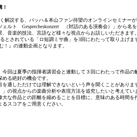
講！
やすく解説する、バッハ＆本山ファン待望のオンラインセミナー
ト Gesprecheskonzert （対話のある演奏会）」
景、音楽的技法、言語など様々な視点からお話しいただきます
るとされている「ロ短調ミサ曲」を3回にわたって取り上げま
挑む！』の連動企画となります。
。今回は夏季の指揮者講習会と連動して３回にわたって作品の
深める絶好の機会です。
目を通しただけでは理解できないという声を聞くことがありま
）」の視点からの楽曲分析や表現方法を追究したいと考えてい
偉大な作品との距離を縮めることを目標に、意味のある時間を
によるスコアをご用意ください。