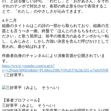
の、と語る優しい詩句。「わたし」と「おかあさん」をそれ
ぞれのテンポで対比させ、各部の終止形をDurで表現するこ
とで、「わたし」のやさしさが沁みてきます。
4.十二月
組曲のタイトルはこの詩の一部から取られており、組曲の主
題とも言うべき一曲。終盤で「ほんとのきもちをわたしにく
ださい」と歌う箇所は、前半の推進力のあるテンポから一転
し、しみじみと、しかし力強い決意を含んだ呼びかけとして
歌われ、曲が結ばれます。
作曲者自身のチャンネルにより演奏音源が公開されていま
す。
https://www.youtube.com/watch?
v=y2PmdcMj0Ds&list=PL8I6rzZ88cViNzEf7rk2tk3ZLw5jdxNNR
（三好草平）
【筆者プロフィール】
三好草平（みよし そうへい）
1979年埼玉県生まれ。大学卒業に合わせ合唱団を立ち上げ指