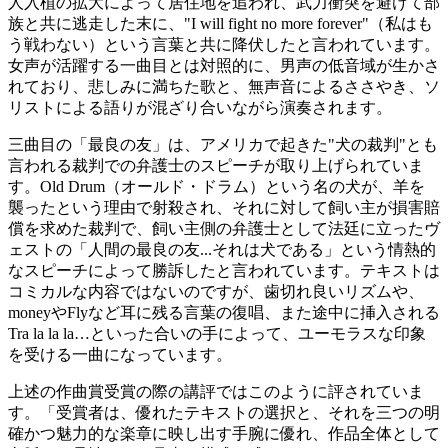
人入植の拡大によって居住地を追われ、武力衝突を避けて部
族と共に逃走した末に、"I will fight no more forever"（私はも
う戦わない）という言葉と共に降伏したと言われています。
女声が活躍する一曲目とは対照的に、男声の低音域が生かさ
れており、悲しみに満ちた歌と、無声音によるささやき、ソ
リストによる語りが混ざり合いながら演奏されます。
三曲目の「最良の友」は、アメリカで起きた"犬の裁判"とも
言われる裁判での弁護士のスピーチが取り上げられていま
す。Old Drum（オールド・ドラム）という名の犬が、羊を
襲ったという理由で射殺され、それに対して飼い主が損害賠
償を求めた裁判で、飼い主側の弁護士として法廷に立ったヴ
ェストの「人間の最良の友...それは犬である」という情熱的
なスピーチによって勝訴したと言われています。テキストは
コミカルな内容ではないのですが、歯切れ良いリズムや、
moneyやFlyなど耳に残る言葉の復唱、また途中に挿入される
Tra la la la…といった合いの手によって、ユーモラスな印象
を受ける一曲になっています。
上述の作曲賞受賞の際の講評ではこのように評されていま
す。「受賞者は、優れたテキストの選択と、それを三つの明
確かつ魅力的な楽章に映し出す手腕に優れ、作品全体として