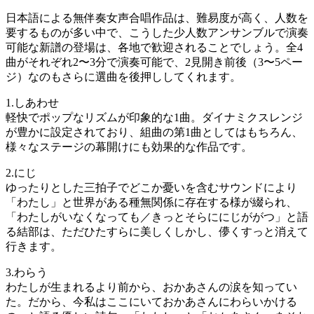
日本語による無伴奏女声合唱作品は、難易度が高く、人数を
要するものが多い中で、こうした少人数アンサンブルで演奏
可能な新譜の登場は、各地で歓迎されることでしょう。全4
曲がそれぞれ2〜3分で演奏可能で、2見開き前後（3〜5ペー
ジ）なのもさらに選曲を後押ししてくれます。
1.しあわせ
軽快でポップなリズムが印象的な1曲。ダイナミクスレンジ
が豊かに設定されており、組曲の第1曲としてはもちろん、
様々なステージの幕開けにも効果的な作品です。
2.にじ
ゆったりとした三拍子でどこか憂いを含むサウンドにより
「わたし」と世界がある種無関係に存在する様が綴られ、
「わたしがいなくなっても／きっとそらににじががつ」と語
る結部は、ただひたすらに美しくしかし、儚くすっと消えて
行きます。
3.わらう
わたしが生まれるより前から、おかあさんの涙を知ってい
た。だから、今私はここにいておかあさんにわらいかける