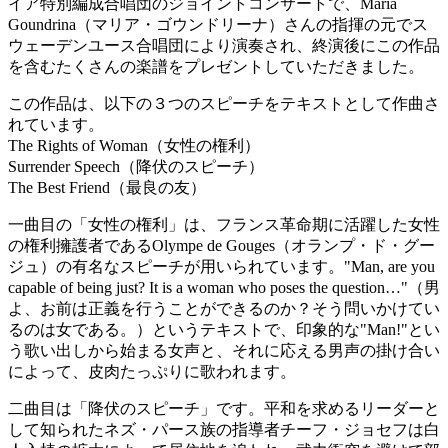
イア特別編成合唱団​​のジョイントコンサートで、Maria
Goundrina（マリア・ゴウンドリーナ）さんの指揮の元でス
ウェーデンユース合唱団により演奏され、終演後にこの作品
を含むたくさんの楽譜をプレゼントしていただきました。
この作品は、以下の３つのスピーチをテキストとして作曲さ
れています。
The Rights of Woman（女性の権利）
Surrender Speech（降伏のスピーチ）
The Best Friend（最良の友）
一曲目の「女性の権利」は、フランス革命期に活躍した女性
の権利擁護者​​であるOlympe de Gouges（オランプ・ド・グー
ジュ）​​の有名なスピーチが用いられています。"Man, are you
capable of being just? It is a woman who poses the question​​…"（男
よ、お前は正義を行うことができるのか？そう問いかけてい
るのは女である。​​）というテキストで、印象的な"Man!"とい
う歌い出しから始まる女声と、それに応える男声の掛け合い
によって、皮肉たっぷりに歌われます。
二曲目は「降伏のスピーチ」です。平和を求めるリーダーと
して知られたネズ・パース族の指導者チーフ・ジョセフは​​白