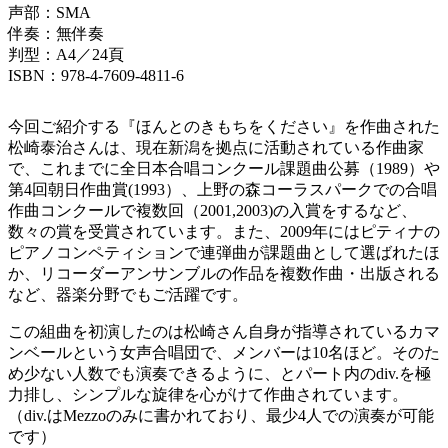
声部：SMA
伴奏：無伴奏
判型：A4／24頁
ISBN：978-4-7609-4811-6
今回ご紹介する『ほんとのきもちをください』を作曲された
松崎泰治さんは、現在新潟を拠点に活動されている作曲家
で、これまでに全日本合唱コンクール課題曲公募（1989）や
第4回朝日作曲賞(1993）、上野の森コーラスパークでの合唱
作曲コンクールで複数回（2001,2003)の入賞をするなど、
数々の賞を受賞されています。また、2009年にはピティナの
ピアノコンペティションで連弾曲が課題曲として選ばれたほ
か、リコーダーアンサンブルの作品を複数作曲・出版される
など、器楽分野でもご活躍です。
この組曲を初演したのは松崎さん自身が指導されているカマ
ンベールという女声合唱団で、メンバーは10名ほど。そのた
め少ない人数でも演奏できるように、とパート内のdiv.を極
力排し、シンプルな旋律を心がけて作曲されています。
（div.はMezzoのみに書かれており、最少4人での演奏が可能
です）