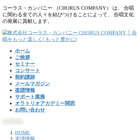
コ
ナ
コーラス・カンパニー （CHORUS COMPANY） は、 合唱
ン
ビ
に関わる全ての人々を結びつけることによって、 合唱文化
テ
ゲ
の発展に貢献します。
ン
ー
ツ
シ
に
ョ
移
ン
ホーム
動
に
ご挨拶
移
セミナー
動
コンサート
契約講師
メールマガジン
楽譜情報
サポート業務
オラトリオアカデミー関西
お問い合わせ
楽譜情報
HOME
楽譜情報