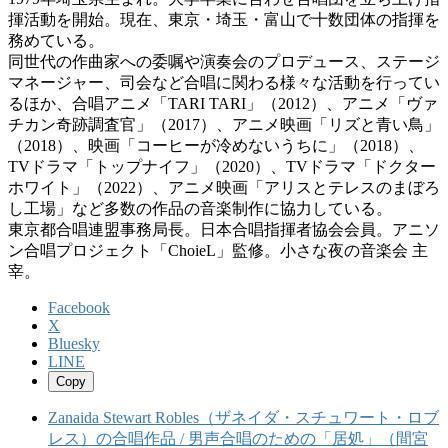
揮活動を開始。現在、東京・埼玉・富山で十数団体の指揮を
務めている。
同世代の作曲家への委嘱や演奏会のプロデュース、ステージ
マネージャー、司会など合唱に関わる様々な活動を行ってい
るほか、合唱アニメ「TARI TARI」（2012）、アニメ「ヴァ
チカン奇跡調査官」（2017）、アニメ映画「リズと青い鳥」
（2018）、映画「コーヒーが冷めないうちに」（2018）、
TVドラマ「トップナイフ」（2020）、TVドラマ「ドクター
ホワイト」（2022）、アニメ映画「アリスとテレスのまぼろ
し工場」など多数の作品の音楽制作に協力している。
東京都合唱連盟事務局長。日本合唱指揮者協会会員。アニソ
ン合唱プロジェクト「ChoieL」監修。小さな夜の音楽会 主
宰。
Facebook
X
Bluesky
LINE
Copy
Zanaida Stewart Robles（ザネイダ・スチュワート・ロブ
レス）の合唱作品 / 男声合唱のための「居処」（間宮