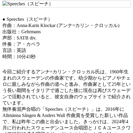
● Speeches（スピーチ）
作曲：Anna-Karin Klockar (アンナ=カリン・クロッカル)
出版社：Gehrmans
声部：SATB div.
伴奏：ア・カペラ
言語：英語
時間：10分43秒
今回ご紹介するアンナ=カリン・クロッカル氏は、1960年生
まれのスウェーデンの作曲家です。幼少期からピアノやチェ
ロに親しみながら作曲の道へと進み、作曲家として25年とい
う長い期間をイタリアで過ごした後に現在は再びスウェーデ
ンで活動されていると、彼女自身のウェブサイトで紹介され
ています。
無伴奏混声合唱の「Speeches（スピーチ）」は、2016年に
Allmänna Sången & Anders Wall 作曲賞を受賞した新しい作品
で、私は昨年この曲と出会いました。きっかけは、2024年4
月に行われたスウェーデンユース合唱団とＪＣＡユースクワ