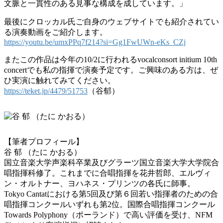
文脈と一貫性のある見事な構成を成しています。​​」
最後にクロッカル氏ご自身のウェブサイトでも紹介されてい
る演奏動画をご紹介します。
https://youtu.be/umxPPq7f214?si=Gg1FwUWn-eKs_CZj
またこの作品は今年の10/2に行われるvocalconsort initium 10th
concertでも私の指揮で演奏予定です。ご興味のある方は、ぜ
ひ実演に触れてみてください。
https://teket.jp/4479/51753
（谷郁）
【筆者プロフィール】
谷 郁 （たに かおる）
国立音楽大学声楽科卒業及びグラーツ国立音楽大学大学院合
唱指揮科修了。これまでに合唱指揮を花井哲郎、エルヴィ
ン・オルトナー、ヨハネス・プリンツの各氏に師事。
Tokyo Cantatにおける第5回及び第６回若い指揮者のための合
唱指揮コンクールいずれも第2位。国際合唱指揮コンクール
Towards Polyphony（ポーランド）で高い評価を受け、NFM