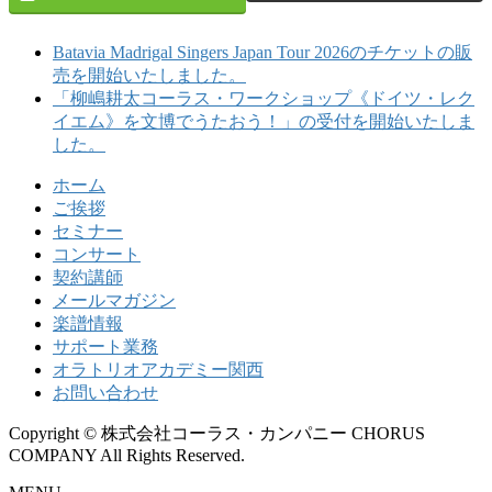
Batavia Madrigal Singers Japan Tour 2026のチケットの販
売を開始いたしました。
「柳嶋耕太コーラス・ワークショップ《ドイツ・レク
イエム》を文博でうたおう！」の受付を開始いたしま
した。
ホーム
ご挨拶
セミナー
コンサート
契約講師
メールマガジン
楽譜情報
サポート業務
オラトリオアカデミー関西
お問い合わせ
Copyright © 株式会社コーラス・カンパニー CHORUS
COMPANY All Rights Reserved.