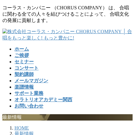
コ
ナ
コーラス・カンパニー （CHORUS COMPANY） は、 合唱
ン
ビ
に関わる全ての人々を結びつけることによって、 合唱文化
テ
ゲ
の発展に貢献します。
ン
ー
ツ
シ
に
ョ
移
ン
ホーム
動
に
ご挨拶
移
セミナー
動
コンサート
契約講師
メールマガジン
楽譜情報
サポート業務
オラトリオアカデミー関西
お問い合わせ
最新情報
HOME
最新情報