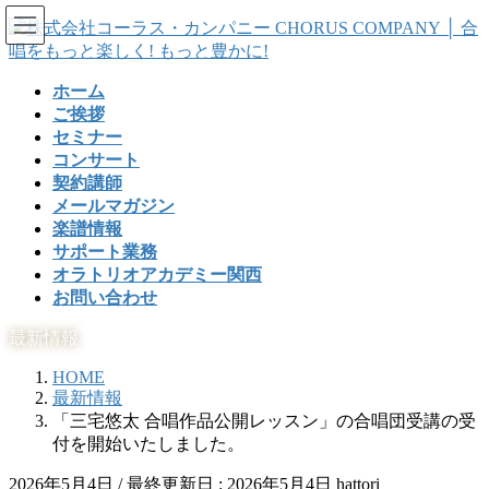
コ
ナ
ン
ビ
テ
ゲ
ホーム
ン
ー
ご挨拶
ツ
シ
セミナー
に
ョ
コンサート
移
ン
契約講師
動
に
メールマガジン
移
楽譜情報
動
サポート業務
オラトリオアカデミー関西
お問い合わせ
最新情報
HOME
最新情報
「三宅悠太 合唱作品公開レッスン」の合唱団受講の受
付を開始いたしました。
2026年5月4日
/ 最終更新日 :
2026年5月4日
hattori