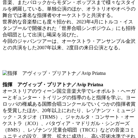
音楽、またバロックからモダン・ポップスまで様々なスタイ
ルを網羅している。単独公演のほか、オラトリオやオペラの
舞台では著名な指揮者やオーケストラと共演する。
世界的な音楽祭にも度々招かれ、2023年4月にトルコ・イス
タンブールで開催された「世界合唱シンポジウム」にも招待
合唱団として出演し喝采を浴びた。
今回のジャパンツアーは、オーケストラ・アンサンブル金沢
との共演をした2007年以来、2度目の来日公演となる。
指揮 アヴィップ・プリアトナ／Avip Priatna
オーストリアのウィーン国立音楽大学でレオポルト・ヘーガ
ーとギュンター・トイリングの指導のもと指揮を学ぶ。ヨー
ロッパの権威ある国際合唱コンクールでいくつかの指揮者賞
を受賞したほか、20年以上にわたり、レゾナンツ・ミュージ
ック・スタジオ（TRMS）、ジャカルタ・コンサート・オー
ケストラ（JCO）、バタヴィア・マドリガル・シンガーズ
（BMS）、レゾナンツ児童合唱団（TRCC）などの音楽コミ
ュニティの設立、運営、拡大に成功し、高い芸術水準でそれ