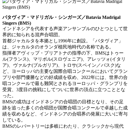
バタヴィア・マドリガル・シンガーズ／Batavia Madrigal
Singers (BMS)
インドネシアを代表する声楽アンサンブルのひとつとして世
界的に知られる混声合唱団。
首都ジャカルタを本拠とし1996年に創設。「バタヴィア」
は、ジャカルタのオランダ植民地時代の名称である。
指揮者アヴィップ・プリアトナの指導の下、BMSはトゥー
ル(フランス)、マリボル(スロヴェニア)、アレッツォ(イタリ
ア)、ヴァルナ(ブルガリア)、トロサ(スペイン／バスク)な
ど、ヨーロッパの主要な国際合唱コンクールにおいてグラン
プリや部門優勝などの好成績を収め、2022年には、世界の合
唱コンクールで最も難関とされるヨーロッパ・グランプリを
受賞、3度目の挑戦にしてついに世界の頂点に立つこととな
った。
BMSの成功はインドネシアの合唱団の目標となり、その足
跡を追った多くの合唱団が国際合唱コンクールで卓越した成
績を収めるなど、インドネシアの合唱界の発展に大いに寄与
している。
BMSのレパートリーは多岐にわたり、クラシックから現代