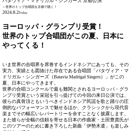
バタヴィア・マドリガル・シンガーズ 京都公演
～世界のトップ合唱団を京都で聴く！
2024.8.2
Friday
ヨーロッパ・グランプリ受賞！
世界のトップ合唱団がこの夏、日本に
やってくる！
いま世界の合唱界を席巻するインドネシアにあっても、その
実力、実績とも図抜けた存在である合唱団「バタヴィア・マ
ドリガル・シンガーズ（Batavia Madrigal Singers）」がこの
夏、日本にやってきます。
世界の合唱コンクールで最も難関とされるヨーロッパ・グラ
ンプリ受賞という栄冠を引っ提げての今回の来日公演では、
彼らの真骨頂ともいうべきインドネシア民謡を歌と踊りの圧
倒的なパフォーマンスで魅せるほか、クラシックから現代音
楽までその幅広いレパートリーを余すことなく披露します。
また彼らが全幅の信頼を寄せる日本の作曲家・土田豊貴氏が
このツアーのために書き下ろした新曲「伊勢木遣」も楽しみ