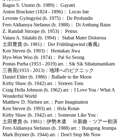
Bagus S. Utomo (b. 1989)： Gayatri
Anton Bruckner (1824 - 1896)： Locus Iste
Levente Gyöngyösi (b. 1975)： De Profundis
Fero Aldiansya Stefanus (b. 1988)： Di Ambang Batas
Z. Randall Stroope (b. 1953)： Petrus
Vatara A. Silalahi (b. 1994)： Stabat Mater Dolorosa
土田豊貴 (b. 1981)： Der Frühlingswind (春風)
Ken Steven (b. 1993)： Hentakan Jiwa
Hyo-Won Woo (b. 1974)： Pal So Seong
Pontas Purba (1953 - 2019) arr.：Sik Sik Sibatumanikam
三善晃(1933 - 2013)：地球へのピクニック
Daniel Elder (b. 1986)：Ballade to the Moon
Kirby Shaw (b. 1942) arr.：Sixteen Tons
Craig Hella Johnson (b. 1962) arr.：I Love You / What A
Wonderful World
Matthew D. Nielsen arr.：Pure Imagination
Ken Steven (b. 1993) arr.：Hela Rotan
Kirby Shaw (b. 1942) arr.：Someone Like You :
土田豊貴 (b. 1981)：伊勢木遣 ※新曲・ツアー初演
Fero Aldiansya Stefanus (b. 1988) arr.：Bungong Jeumpa
Mark Brymer (b. 1944) arr.：Don't Stop Me Now