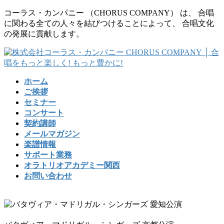
コ
ナ
コーラス・カンパニー （CHORUS COMPANY） は、 合唱
ン
ビ
に関わる全ての人々を結びつけることによって、 合唱文化
テ
ゲ
の発展に貢献します。
ン
ー
ツ
シ
に
ョ
移
ン
ホーム
動
に
ご挨拶
移
セミナー
動
コンサート
契約講師
メールマガジン
楽譜情報
サポート業務
オラトリオアカデミー関西
お問い合わせ