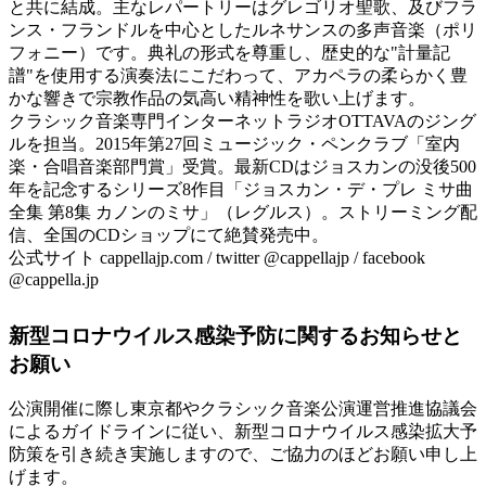
と共に結成。主なレパートリーはグレゴリオ聖歌、及びフラ
ンス・フランドルを中心としたルネサンスの多声音楽（ポリ
フォニー）です。典礼の形式を尊重し、歴史的な"計量記
譜"を使用する演奏法にこだわって、アカペラの柔らかく豊
かな響きで宗教作品の気高い精神性を歌い上げます。
クラシック音楽専門インターネットラジオOTTAVAのジング
ルを担当。2015年第27回ミュージック・ペンクラブ「室内
楽・合唱音楽部門賞」受賞。最新CDはジョスカンの没後500
年を記念するシリーズ8作目「ジョスカン・デ・プレ ミサ曲
全集 第8集 カノンのミサ」（レグルス）。ストリーミング配
信、全国のCDショップにて絶賛発売中。
公式サイト cappellajp.com / twitter @cappellajp / facebook
@cappella.jp
新型コロナウイルス感染予防に関するお知らせと
お願い
公演開催に際し東京都やクラシック音楽公演運営推進協議会
によるガイドラインに従い、新型コロナウイルス感染拡大予
防策を引き続き実施しますので、ご協力のほどお願い申し上
げます。