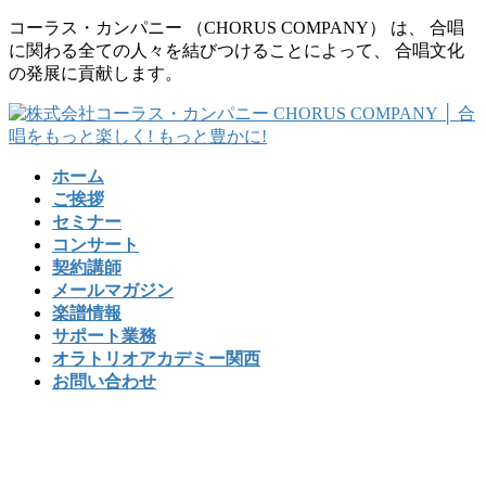
コ
ナ
コーラス・カンパニー （CHORUS COMPANY） は、 合唱
ン
ビ
に関わる全ての人々を結びつけることによって、 合唱文化
テ
ゲ
の発展に貢献します。
ン
ー
ツ
シ
に
ョ
移
ン
ホーム
動
に
ご挨拶
移
セミナー
動
コンサート
契約講師
メールマガジン
楽譜情報
サポート業務
オラトリオアカデミー関西
お問い合わせ