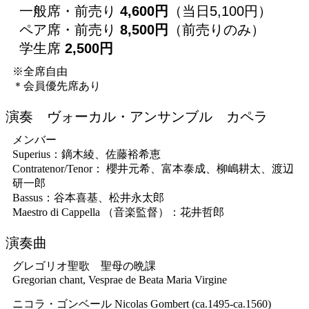
一般席・前売り
4,600円
（当日5,100円）
ペア席・前売り
8,500円
（前売りのみ）
学生席
2,500円
※全席自由
＊会員優先席あり
演奏 ヴォーカル・アンサンブル カペラ
メンバー
Superius：鏑木綾、佐藤裕希恵
Contratenor/Tenor： 櫻井元希、富本泰成、柳嶋耕太、渡辺
研一郎
Bassus：谷本喜基、松井永太郎
Maestro di Cappella （音楽監督）：花井哲郎
演奏曲
グレゴリオ聖歌 聖母の晩課
Gregorian chant, Vesprae de Beata Maria Virgine
ニコラ・ゴンベール Nicolas Gombert (ca.1495-ca.1560)