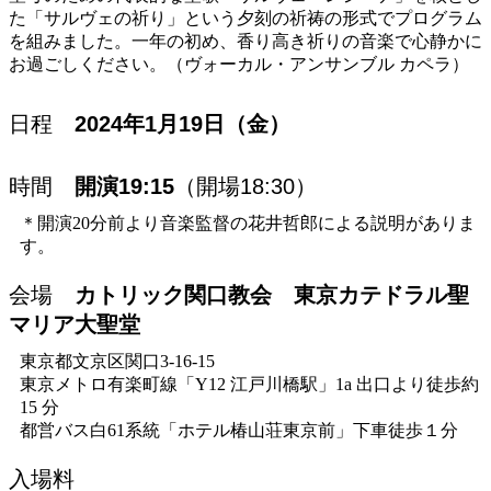
た「サルヴェの祈り」という夕刻の祈祷の形式でプログラム
を組みました。一年の初め、香り高き祈りの音楽で心静かに
お過ごしください。（ヴォーカル・アンサンブル カペラ）
日程
2024年1月19日（金）
時間
開演19:15
（開場18:30）
＊開演20分前より音楽監督の花井哲郎による説明がありま
す。
会場
カトリック関口教会 東京カテドラル聖
マリア大聖堂
東京都文京区関口3-16-15
東京メトロ有楽町線「Y12 江戸川橋駅」1a 出口より徒歩約
15 分
都営バス白61系統「ホテル椿山荘東京前」下車徒歩１分
入場料