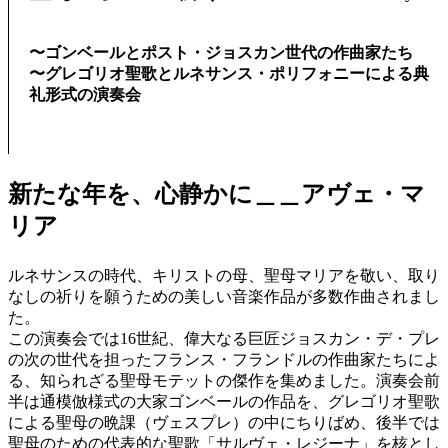
〜ゴンベールとポスト・ジョスカン世代の作曲家たち
〜グレゴリオ聖歌とルネサンス・ポリフォニーによる典
礼形式の演奏会
新たな年を、心静かに＿＿アヴェ・マ
リア
ルネサンスの時代、キリストの母、聖母マリアを敬い、取り
なしの祈りを願うための美しい音楽作品が多数作曲されまし
た。
この演奏会では16世紀、偉大なる巨匠ジョスカン・デ・プレ
の次の世代を担ったフランス・フランドルの作曲家たちによ
る、知られざる聖母モテットの傑作を集めました。演奏会前
半は通模倣様式の大家ゴンベールの作品を、グレゴリオ聖歌
による聖母の晩課（ヴェスプレ）の中にちりばめ、後半では
聖母のための代表的な聖歌「サルヴェ・レジーナ」を核とし