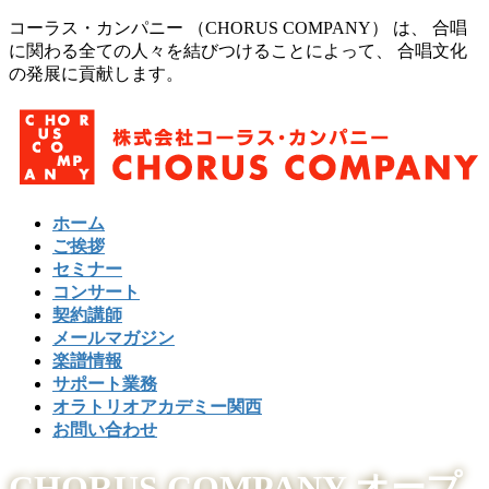
コ
ナ
コーラス・カンパニー （CHORUS COMPANY） は、 合唱
ン
ビ
に関わる全ての人々を結びつけることによって、 合唱文化
テ
ゲ
の発展に貢献します。
ン
ー
ツ
シ
に
ョ
移
ン
動
に
移
ホーム
動
ご挨拶
セミナー
コンサート
契約講師
メールマガジン
楽譜情報
サポート業務
オラトリオアカデミー関西
お問い合わせ
CHORUS COMPANY オープ