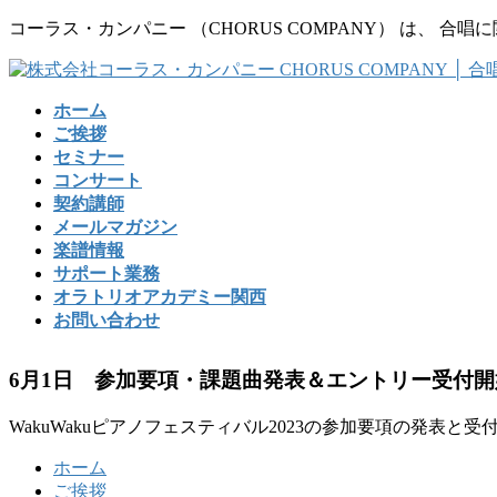
コ
ナ
コーラス・カンパニー （CHORUS COMPANY） は、
ン
ビ
テ
ゲ
ン
ー
ホーム
ツ
シ
ご挨拶
に
ョ
セミナー
移
ン
コンサート
動
に
契約講師
移
メールマガジン
動
楽譜情報
サポート業務
オラトリオアカデミー関西
お問い合わせ
6月1日 参加要項・課題曲発表＆エントリー受付開
WakuWakuピアノフェスティバル2023の参加要項の発表
ホーム
ご挨拶