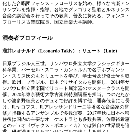
化した合唱団フォンス・フローリスを始め、様々な古楽アン
サンブルを指揮・指導。各地でグレゴリオ聖歌とルネサンス
音楽の講習会を行ってその教育、普及に努める。フォンス・
フローリス古楽院院長、国立音楽大学講師。
演奏者プロフィール
瀧井レオナルド（Leonardo Takiy）：リュート（Lute）
日系ブラジル人三世。サンパウロ州立大学クラシックギター
科卒業。バーゼル・スコラ・カントルムで名手ホプキンソ
ン・スミス氏のもとリュートを学び、学士号及び修士号を取
得。欧州、ブラジル、日本でリサイタルを開催し、2014年サ
ンパウロ州立音楽院でリュート属楽器のマスタークラスを開
催。2020年東京藝術大学古楽科特別講座を担当。つのだたか
しや波多野睦美とのデュオで好評を博す他、通奏低音にも長
け、R.ヤコブス、R.アレッサンドリーニ等著名な音楽家の監
修／指揮するアンサンブルで多数演奏。2017年秋に日本へ移
住後は国内の主要なオーケストラとも多数共演。佐藤裕希恵
とのデュオ《ヴォクス・ポエティカ》では独自の世界観を追
求。研ぎ澄まされたアンサンブルで聴く人を魅了し、