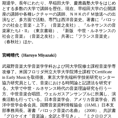
期退学。長年にわたり、早稲田大学、慶應義塾大学をはじめ
とする多数の大学で講師を歴任。現在、早稲田大学の公開講
座の講師や各種レクチャーの講師、ＮＨＫのＦＭ放送への出
演など、多方面で活動。専門は西洋音楽史。著書に『バロッ
クの社会と音楽・上下』（音楽之友社）、『ルネサンスの音
楽家たちI・II』（東京書籍）、『新版 中世・ルネサンスの
社会と音楽』（音楽之友社）、共著に『フランス音楽史』
（春秋社）ほか。
宮崎晴代（Haruyo Miyazaki）
武蔵野音楽大学音楽学学科および同大学院修士課程音楽学専
攻修了。米国フロリダ州立大学大学院博士課程でCertificate
in Early Musicを取得後、東京大学先端科学技術研究センター
協力研究員として、音楽における時間論と記譜法を研究す
る。大学で中世・ルネサンス時代の音楽理論研究を行う一
方、中世音楽合唱団、ウェルガスアンサンブルに所属し、演
奏活動も行っている。日本音楽学会、アメリカ音楽学会、西
洋中世学会各会員。国際音楽資料情報協会（IAML）日本支
部事務局長。著書『バロック音楽の名曲』（2008）、共訳書
『グロケイオ「音楽論」全訳と手引き』、『ミクロログス