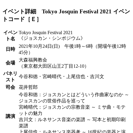
イベント詳細 Tokyo Josquin Festival 2021 イベン
トコード［Ｅ］
イベン
Tokyo Josquin Festival 2021
《ジョスカン・シンポジウム》
ト名
2021年10月24日(日) 午後1時～6時（開場午後12時
日時
45分）
大森福興教会
会場
（東京都大田区山王2丁目12-10）
パネリ
今谷和徳・宮崎晴代・上尾信也・吉川文
スト
司会
花井哲郎
今谷和徳：ジョスカンとはどういう作曲家なのか ～
ジョスカンの世俗作品を巡って
宮崎晴代：ジョスカンの宗教音楽 ～ ミサ曲・モテ
ットの魅力
講演
吉川文：ルネサンス音楽の楽譜 ～ 写本と初期印刷
楽譜
上尾信也：ルネサンス楽器考 ～ 16世紀の楽器と演