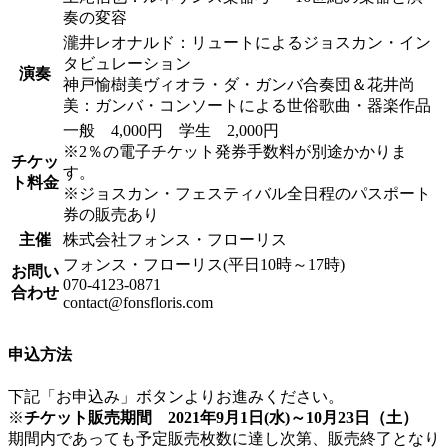
奏の変容
瀧井レオナルド：リュートによるジョスカン・イン
タビュレーション
演奏
神戸愉樹美ヴィオラ・ダ・ガンバ合奏団＆花井尚
美：ガンバ・コンソートによる世俗歌曲・器楽作品
一般 4,000円 学生 2,000円
※2％の電子チケット発券手数料が別途かかりま
チケッ
す。
ト料金
※ジョスカン・フェスティバル全日程のパスポート
券の販売あり
主催
株式会社フォンス・フローリス
フォンス・フローリス(平日10時～17時)
お問い
070-4123-0871
合わせ
contact@fonsfloris.com
申込方法
下記「お申込み」ボタンよりお進みください。
※
チケット販売期間 2021年9月1日(水)～10月23日（土）
期間内であっても予定販売枚数に達し次第、販売終了となり