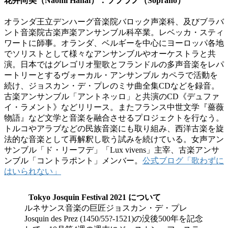
花井尚美（Naomi Hanai）：ソプラノ（Soprano）
オランダ王立デンハーグ音楽院バロック声楽科、及びブラバ
ント音楽院古楽声楽アンサンブル科卒業。レベッカ・スティ
ワートに師事。オランダ、ベルギーを中心にヨーロッパ各地
でソリストとして様々なアンサンブルやオーケストラと共
演。日本ではグレゴリオ聖歌とフランドルの多声音楽をレパ
ートリーとするヴォーカル・アンサンブル カペラで活動を
続け、ジョスカン・デ・プレのミサ曲全集CDなどを録音。
古楽アンサンブル「アントネッロ」と共演のCD《デュファ
イ・ラメント》などリリース。またフランス中世文学『薔薇
物語』など文学と音楽を融合させるプロジェクトを行なう。
トルコやアラブなどの民族音楽にも取り組み、西洋古楽を旋
法的な音楽として再解釈し歌う試みを続けている。女声アン
サンブル「ド・リーフデ」「Lux vivens」主宰、古楽アンサ
ンブル「コントラポント」メンバー。
公式ブログ「歌わずに
はいられない」
Tokyo Josquin Festival 2021 について
ルネサンス音楽の巨匠ジョスカン・デ・プレ
Josquin des Prez (1450/55?-1521)の没後500年を記念