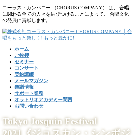
コ
ナ
コーラス・カンパニー （CHORUS COMPANY） は、 合唱
ン
ビ
に関わる全ての人々を結びつけることによって、 合唱文化
テ
ゲ
の発展に貢献します。
ン
ー
ツ
シ
に
ョ
移
ン
ホーム
動
に
ご挨拶
移
セミナー
動
コンサート
契約講師
メールマガジン
楽譜情報
サポート業務
オラトリオアカデミー関西
お問い合わせ
Tokyo Josquin Festival
2021《ジョスカン・シンポジ