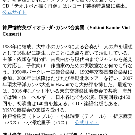
CD『テオルボと描く肖像』はレコード芸術特選盤に選出。
公式サイト
神戸愉樹美ヴィオラ･ダ･ガンバ合奏団（Yukimi Kambe Viol
Consort）
1983年に結成。大中小のガンバによる合奏が、人の声を理想
として16世紀に誕生したことに原点を置いて活動している。
主催・依頼を問わず、古典曲から現代曲までジャンルを越え
て対応し、子供向け、作曲家のための実験室など何でも行な
う。1990年バークレー古楽音楽祭、1992年京都国際音楽祭に
参加。2000年に以降はたびたび長期北米ツアーを行い、2007
年環太平洋ガンバ大会in Hawaiiでも大好評を博した。最近で
は、2016 年J.ノット率いる東京交響楽団演奏会で共演。海外
では独・仏・ベルギー、日本各地でも公演。演奏回数は450
回を、初演曲は140曲を越える。CD・楽譜出版もある。
YKVC後援会の支援を受ける。
神戸愉樹美（トレブル）・小林瑞葉（テノール）・折原麻美
（バス）・小澤絵里子（バス）
公式サイト