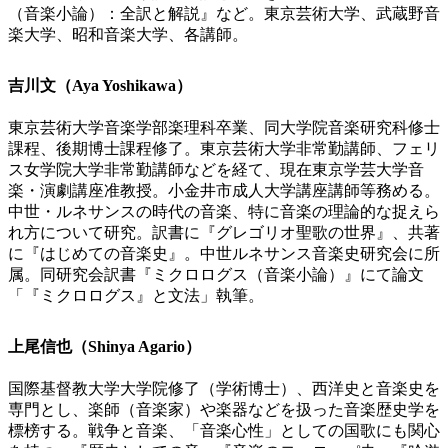
（音楽小論）：全訳と解説』など。東京芸術大学、武蔵野音
楽大学、昭和音楽大学、各講師。
吉川文（Aya Yoshikawa）
東京芸術大学音楽学部楽理科卒業、同大学院音楽研究科修士
課程、後期博士課程修了。東京芸術大学非常勤講師、フェリ
ス女学院大学非常勤講師などを経て、現在東京学芸大学音
楽・演劇講座准教授。小金井市成人大学講座講師等務める。
中世・ルネサンスの時代の音楽、特に音楽の理論的な捉えら
れ方について研究。訳書に『グレゴリオ聖歌の世界』、共著
に『はじめての音楽史』。中世ルネサンス音楽史研究会に所
属。同研究会訳書『ミクロログス（音楽小論）』にて論文
「『ミクロログス』と文法」執筆。
上尾信也（Shinya Agario）
国際基督教大学大学院修了（学術博士）、西洋史と音楽史を
専門とし、楽師（音楽家）や楽器などを扱った音楽歴史学を
標榜する。戦争と音楽、「音楽心性」としての国歌にも関心