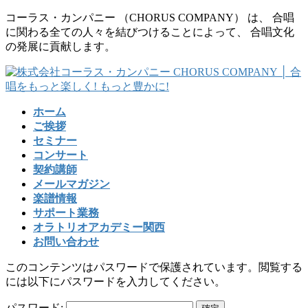
コ
ナ
コーラス・カンパニー （CHORUS COMPANY） は、 合唱
ン
ビ
に関わる全ての人々を結びつけることによって、 合唱文化
テ
ゲ
の発展に貢献します。
ン
ー
ツ
シ
に
ョ
移
ン
ホーム
動
に
ご挨拶
移
セミナー
動
コンサート
契約講師
メールマガジン
楽譜情報
サポート業務
オラトリオアカデミー関西
お問い合わせ
このコンテンツはパスワードで保護されています。閲覧する
には以下にパスワードを入力してください。
パスワード: