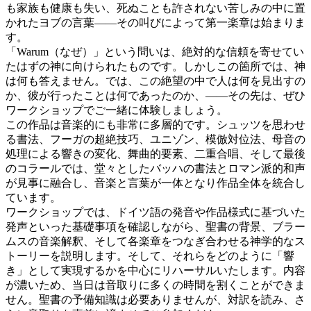
も家族も健康も失い、死ぬことも許されない苦しみの中に置
かれたヨブの言葉——その叫びによって第一楽章は始まりま
す。
「Warum（なぜ）」という問いは、絶対的な信頼を寄せてい
たはずの神に向けられたものです。しかしこの箇所では、神
は何も答えません。では、この絶望の中で人は何を見出すの
か、彼が行ったことは何であったのか、——その先は、ぜひ
ワークショップでご一緒に体験しましょう。
この作品は音楽的にも非常に多層的です。シュッツを思わせ
る書法、フーガの超絶技巧、ユニゾン、模倣対位法、母音の
処理による響きの変化、舞曲的要素、二重合唱、そして最後
のコラールでは、堂々としたバッハの書法とロマン派的和声
が見事に融合し、音楽と言葉が一体となり作品全体を統合し
ています。
ワークショップでは、ドイツ語の発音や作品様式に基づいた
発声といった基礎事項を確認しながら、聖書の背景、ブラー
ムスの音楽解釈、そして各楽章をつなぎ合わせる神学的なス
トーリーを説明します。そして、それらをどのように「響
き」として実現するかを中心にリハーサルいたします。内容
が濃いため、当日は音取りに多くの時間を割くことができま
せん。聖書の予備知識は必要ありませんが、対訳を読み、さ