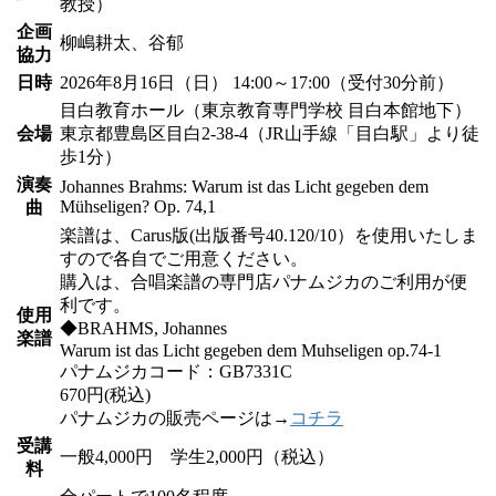
教授）
企画
柳嶋耕太、谷郁
協力
日時
2026年8月16日（日） 14:00～17:00（受付30分前）
目白教育ホール（東京教育専門学校 目白本館地下）
会場
東京都豊島区目白2-38-4（JR山手線「目白駅」より徒
歩1分）
演奏
Johannes Brahms: Warum ist das Licht gegeben dem
Mühseligen? Op. 74,1
曲
楽譜は、Carus版(出版番号40.120/10）を使用いたしま
すので各自でご用意ください。
購入は、合唱楽譜の専門店パナムジカのご利用が便
利です。
使用
◆BRAHMS, Johannes
楽譜
Warum ist das Licht gegeben dem Muhseligen op.74-1
パナムジカコード：GB7331C
670円(税込)
パナムジカの販売ページは→
コチラ
受講
一般4,000円 学生2,000円（税込）
料