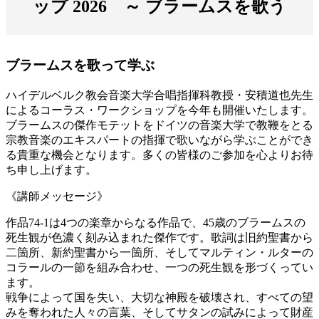
ップ 2026 ～ ブラームスを歌う
ブラームスを歌って学ぶ
ハイデルベルク教会音楽大学合唱指揮科教授・安積道也先生
によるコーラス・ワークショップを今年も開催いたします。
ブラームスの傑作モテットをドイツの音楽大学で教鞭をとる
宗教音楽のエキスパートの指揮で歌いながら学ぶことができ
る貴重な機会となります。多くの皆様のご参加を心よりお待
ち申し上げます。
《講師メッセージ》
作品74-1は4つの楽章からなる作品で、45歳のブラームスの
死生観が色濃く刻み込まれた傑作です。歌詞は旧約聖書から
二箇所、新約聖書から一箇所、そしてマルティン・ルターの
コラールの一節を組み合わせ、一つの死生観を形づくってい
ます。
戦争によって国を失い、大切な神殿を破壊され、すべての望
みを奪われた人々の言葉、そしてサタンの試みによって財産