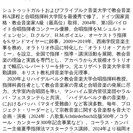
シュトゥットガルトおよびフライブルク音楽大学で教会音楽
科A課程と合唱指揮科大学院を最優秀で修了。ドイツ国家資
格・教会音楽家A級（最高位）取得。2004年、第1回バイロ
イト合唱指揮者コンクール優勝。合唱指揮をM.シュルト＝
イェンセン、D.クルツ、H.M.ボイエレ、オーケストラ指揮
をS.サンドマイヤーに師事。2009〜2019年、西南学院音楽主
事を務め、オラトリオ作品に特化した「オラトリオ・アカデ
ミー」を設立。全国で指揮・指導・講演活動を展開。教会音
楽の理論と実践を専門とし、アカペラから大規模オラトリオ
まで幅広いレパートリーを持つ。元エリザベト音楽大学非常
勤講師、キリスト教礼拝音楽学会元理事。
2020年よりハイデルベルク教会音楽大学合唱指揮科教授。
指揮科責任者として教会音楽家の育成と合唱音楽の発展に尽
力。大学室内合唱団を率い、マンハイム室内管弦楽団やラル
パ・フェスタンテらと共演。「ハイデルベルク春の音楽祭」
におけるバッハ《マタイ受難曲》など客演多数。毎年、プロ
ジェクト・リーダーとして宗教音楽に関する音楽祭を音大で
企画・演奏（2024年：八歌集Achtliederbuch出版500年／コラ
ール・カンタータ300年記念事業など）。コーラス・カンパ
ニー主催夏季指揮法マスタークラス講師。2024年より福岡オ