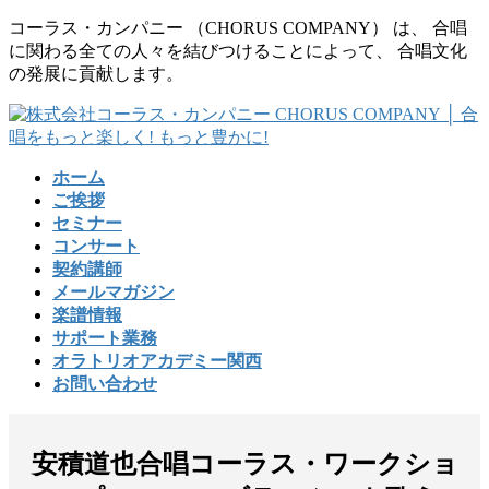
コ
ナ
コーラス・カンパニー （CHORUS COMPANY） は、 合唱
ン
ビ
に関わる全ての人々を結びつけることによって、 合唱文化
テ
ゲ
の発展に貢献します。
ン
ー
ツ
シ
に
ョ
移
ン
ホーム
動
に
ご挨拶
移
セミナー
動
コンサート
契約講師
メールマガジン
楽譜情報
サポート業務
オラトリオアカデミー関西
お問い合わせ
安積道也合唱コーラス・ワークショ