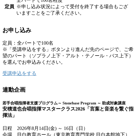
全パートで100名程度
定員
※申し込み状況によって受付を終了する場合もござ
いますことをご了承ください。
お申し込み
定員：全パートで100名
※「受講申込をする」ボタンより進んだ先のページで、ご希
望のパート（ソプラノ上下・アルト・テノール・バス上下）
を選んでお申込みください。
受講申込をする
連動企画
若手合唱指揮者支援プログラム～ Stonebase Program ～ 助成対象講座
安積道也合唱指揮マスタークラス2026「言葉と音楽を繋ぐ指
揮法」
日程 2026年8月14日(金) ～ 16日（日）
会場 目白教育ホール（東京教育専門学校 目白本館地下）