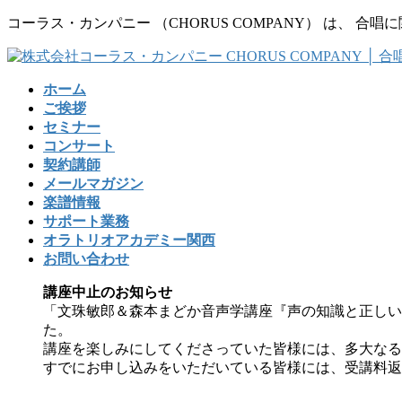
コ
ナ
コーラス・カンパニー （CHORUS COMPANY） は、
ン
ビ
テ
ゲ
ン
ー
ホーム
ツ
シ
ご挨拶
に
ョ
セミナー
移
ン
コンサート
動
に
契約講師
移
メールマガジン
動
楽譜情報
サポート業務
オラトリオアカデミー関西
お問い合わせ
講座中止のお知らせ
「文珠敏郎＆森本まどか音声学講座『声の知識と正しい
た。
講座を楽しみにしてくださっていた皆様には、多大なる
すでにお申し込みをいただいている皆様には、受講料返