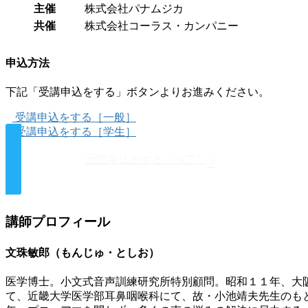
主催
株式会社パナムジカ
共催
株式会社コーラス・カンパニー
申込方法
下記「受講申込をする」ボタンよりお進みください。
受講申込をする［一般］
受講申込をする［学生］
受講申込をする［ペア］
講師プロフィール
文珠敏郎（もんじゅ・としお）
医学博士。小文式音声訓練研究所特別顧問。昭和１１年、大
て、近畿大学医学部耳鼻咽喉科にて、故・小池靖夫先生のも