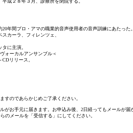
。平成２８年３月、診療所を閉院する。
約20年間プロ・アマの職業的音声使用者の音声訓練にあたった
ペスカーラ、フィレンツェ、
ッタに主演。
。ヴォーカルアンサンブル＜
～CDリリース。
ますのであらかじめご了承ください。
ルがお手元に届きます。お申込み後、2日経ってもメールが届
com からのメールを「受信する」にしてください。