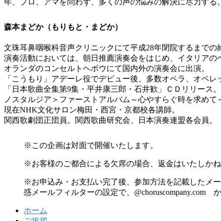
年、プロ、アマを問わず、多くの声の悩みの解決に尽力する
森本まどか（もりもと・まどか）
文珠耳鼻咽喉科音声クリニックにて平成28年閉院するまでの
演奏活動においては、朝日推薦演奏会をはじめ、イタリアの
オランダのコンセルトヘボウにて国内外の演奏会に出演。
「こうもり」アデーレ役でデビュー後、多数オペラ、オペレ
「日本歌曲全集第9集・平井康三郎・石井歓」ＣＤリリース
ノスタルジア＞ファーストアルバム～心やすらぐ時を求めて
現在NHK文化サロン梅田・西宮・京都校各講師。
関西歌劇団正団員。関西歌曲研究会、日本演奏連盟各会員。
※この企画は対面で開催いたします。
※お客様のご都合による欠席の場合、返金はいたしかね
※お申込み・お支払い完了後、参加方法を記載したメー
惑メールフィルターの設定で、@choruscompany.
ホーム
ご挨拶