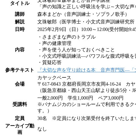
文珠敏郎＆森本まどか音声学講座
タイトル
「声の知識と正しい呼吸法を学ぶ～大切な声
講師
森本まどか（音声訓練士・ソプラノ歌手）
解説
文珠敏郎（医学博士・小文式音声訓練研究所
日時
2025年2月9日（日）10:00～12:00(受付開始9:45
・さまざまな声のトラブル
・声の健康管理
内容
・声を使う人が知っておくべきこと
・小文式呼吸訓練法―パワフルな腹式呼吸を
・質疑応答
参考テキスト
『大切な声を守り続ける本 音声専門医―「
カヤックベース
会場
〒617-0843 京都府長岡京市友岡4-16-24
（阪急京都線・西山天王山駅より徒歩5分・J
一般2,000円 学生1,000円 ペア3,000円
受講料
※パナムジカのショールームで利用できるクー
す。）
定員
30名 ※定員になり次第受付を終了いたしま
アーカイブ動
なし
画