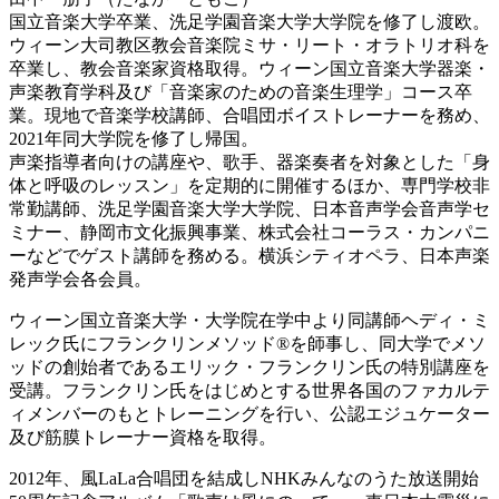
国立音楽大学卒業、洗足学園音楽大学大学院を修了し渡欧。
ウィーン大司教区教会音楽院ミサ・リート・オラトリオ科を
卒業し、教会音楽家資格取得。ウィーン国立音楽大学器楽・
声楽教育学科及び「音楽家のための音楽生理学」コース卒
業。現地で音楽学校講師、合唱団ボイストレーナーを務め、
2021年同大学院を修了し帰国。
声楽指導者向けの講座や、歌手、器楽奏者を対象とした「身
体と呼吸のレッスン」を定期的に開催するほか、専門学校非
常勤講師、洗足学園音楽大学大学院、日本音声学会音声学セ
ミナー、静岡市文化振興事業、株式会社コーラス・カンパニ
ーなどでゲスト講師を務める。横浜シティオペラ、日本声楽
発声学会各会員。
ウィーン国立音楽大学・大学院在学中より同講師ヘディ・ミ
レック氏にフランクリンメソッド®を師事し、同大学でメソ
ッドの創始者であるエリック・フランクリン氏の特別講座を
受講。フランクリン氏をはじめとする世界各国のファカルテ
ィメンバーのもとトレーニングを行い、公認エジュケーター
及び筋膜トレーナー資格を取得。
2012年、風LaLa合唱団を結成しNHKみんなのうた放送開始