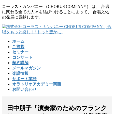
コ
ナ
コーラス・カンパニー （CHORUS COMPANY） は、 合唱
ン
ビ
に関わる全ての人々を結びつけることによって、 合唱文化
テ
ゲ
の発展に貢献します。
ン
ー
ツ
シ
に
ョ
移
ン
ホーム
動
に
ご挨拶
移
セミナー
動
コンサート
契約講師
メールマガジン
楽譜情報
サポート業務
オラトリオアカデミー関西
お問い合わせ
田中朋子「演奏家のためのフランク