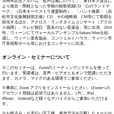
50周年記念アルバム「歌声は風にのって」、東日本大震災に
より統合・閉校となった学校の校歌収録CD「心のランドマ
ーク」（日本オーケストラ連盟制作）、「バンド維新」（浜
松市文化振興財団主催）CD、その他映画、CM等にて歌唱を
担当するほか、アクロス・ランチタイムコンサート（アクロ
ス福岡）、テレビ朝日「題名のない音楽会」等に出演。2016
年、ウィーンにてヴォーカルアンサンブルSakura Wienを結
成し、ウィーン楽友協会、コンツェルトハウス、ウィーン市
庁舎祝祭ホール等におけるコンサートに出演。
オンライン・セミナーについて
※このセミナーは、Zoomのミーティングシステムを使って
行います。受講者は、音声・ビデオともオンで受講いただき
ます。カメラ、マイクのある環境でご参加ください。
※事前に Zoom アプリをインストールください。(Zoomへの
アカウント登録は必須ではありません。) PC、iPad、
iPhone、Androidなど様々なデバイスからご参加いただけま
す。
※お申込み・お支払い完了後、参加方法を記載したメールが