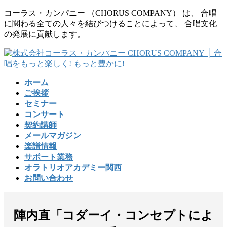
コ
ナ
コーラス・カンパニー （CHORUS COMPANY） は、 合唱
ン
ビ
に関わる全ての人々を結びつけることによって、 合唱文化
テ
ゲ
の発展に貢献します。
ン
ー
ツ
シ
に
ョ
移
ン
ホーム
動
に
ご挨拶
移
セミナー
動
コンサート
契約講師
メールマガジン
楽譜情報
サポート業務
オラトリオアカデミー関西
お問い合わせ
陣内直「コダーイ・コンセプトによ