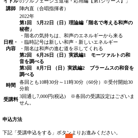
イトル
のソルフェージュ道場・応用編【第1シリーズ】」
講師
陣内直（合唱指揮者）
2022年
第1回 5月22日（日）理論編「階名で考える和声の
秘密」
・階名の気持ちは、和声のエネルギーから来る
日程・
・臨時記号は新しい和声・新しいエネルギー
内容
・階名は和声の進む道を示してくれる
第2回 6月26日（日）実践編1 モーツァルトの和
音を調べる
第3回 8月7日 （日）実践編2 ブラームスの和音を
調べる
各回とも10時30分～11時30分（60分）※受付開始30
時間
分前
3回通し7,000円(税込) ※各回の受講設定はございま
受講料
せん。
申込方法
下記「受講申込をする」ボタンよりお進みください。