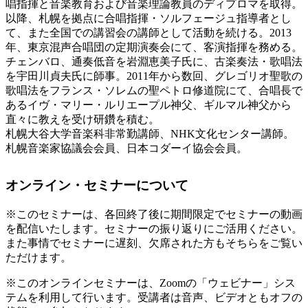
唱指揮と音楽教育および音楽理論教員のディプロマを取得。
以降、札幌を拠点に合唱指揮・ソルフェージュ指導者とし
て、また全国での講習会の講師として活動を続ける。2013
年、東京混声合唱団の定期演奏会にて、客演指揮を務める。
チェンバロ、通奏低音を岩淵恵美子氏に、古楽奏法・歌唱法
を宇田川貞夫氏に師事。2011年から数回、グレゴリオ聖歌の
歌唱法をフランス・ソレムの聖ペトロ修道院にて、合唱長で
あるイヴ・マリー・ルリエープル神父、ギルマル神父から
直々に教えを受け研鑽を積む。
札幌大谷大学音楽科非常勤講師、NHK文化センター講師。
札幌音楽家協議会会員、日本コダーイ協会会員。
オンライン・セミナーについて
※このセミナーは、各回終了後に期間限定でセミナーの動画
を配信いたします。セミナーの振り返りにご活用ください。
また事情でセミナーに遅刻、欠席された方もそちらをご覧い
ただけます。
※このオンラインセミナーは、Zoomの「ウェビナー」シス
テムを利用して行います。受講者は音声、ビデオともオフの