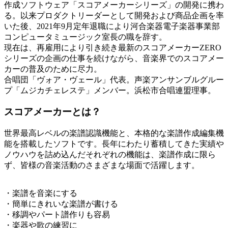
作成ソフトウェア「スコアメーカーシリーズ」の開発に携わ
る。以来プロダクトリーダーとして開発および商品企画を率
いた後、2021年9月定年退職により河合楽器電子楽器事業部
コンピュータミュージック室長の職を辞す。
現在は、再雇用により引き続き最新のスコアメーカーZERO
シリーズの企画の仕事を続けながら、音楽界でのスコアメー
カーの普及のために尽力。
合唱団「ヴォア・ヴェール」代表。声楽アンサンブルグルー
プ「ムジカチェレステ」メンバー。浜松市合唱連盟理事。
スコアメーカーとは？
世界最高レベルの楽譜認識機能と、本格的な楽譜作成編集機
能を搭載したソフトです。長年にわたり蓄積してきた実績や
ノウハウを詰め込んだそれぞれの機能は、楽譜作成に限ら
ず、皆様の音楽活動のさまざまな場面で活躍します。
・楽譜を音楽にする
・簡単にきれいな楽譜が書ける
・移調やパート譜作りも容易
・楽器や歌の練習に