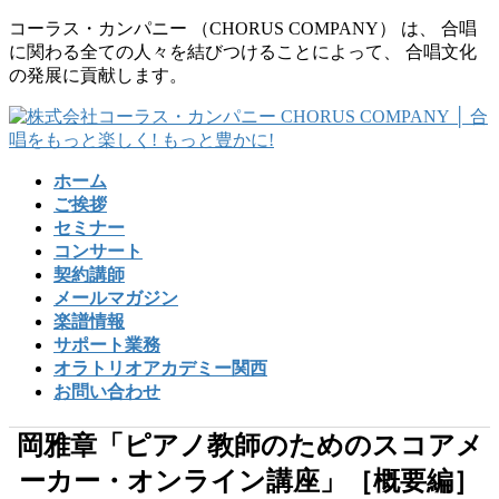
コ
ナ
コーラス・カンパニー （CHORUS COMPANY） は、 合唱
ン
ビ
に関わる全ての人々を結びつけることによって、 合唱文化
テ
ゲ
の発展に貢献します。
ン
ー
ツ
シ
に
ョ
移
ン
ホーム
動
に
ご挨拶
移
セミナー
動
コンサート
契約講師
メールマガジン
楽譜情報
サポート業務
オラトリオアカデミー関西
お問い合わせ
岡雅章「ピアノ教師のためのスコアメ
ーカー・オンライン講座」［概要編］