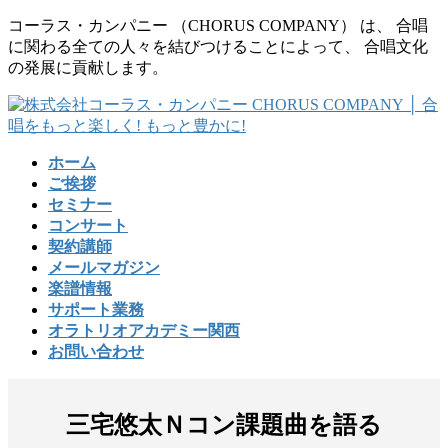
コ
ナ
コーラス・カンパニー （CHORUS COMPANY） は、 合唱
ン
ビ
に関わる全ての人々を結びつけることによって、 合唱文化
テ
ゲ
の発展に貢献します。
ン
ー
ツ
シ
に
ョ
移
ン
ホーム
動
に
ご挨拶
移
セミナー
動
コンサート
契約講師
メールマガジン
楽譜情報
サポート業務
オラトリオアカデミー関西
お問い合わせ
三宅悠太Ｎコン課題曲を語る