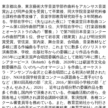
東京都出身。東京藝術大学音楽学部作曲科をアカンサス音楽
賞および同声会賞を受賞して卒業後、同大学院音楽研究科修
士課程作曲専攻修了、音楽学部教育研究助手を３年間務め
る。学部在学中に《失なはれた夜に》で奏楽堂日本歌曲コン
クール第12回作曲部門第１位、大学院在学中に《打楽器独奏
とオーケストラの為の「響奏」》で第79回日本音楽コンクー
ル作曲部門第１位、併せて岩谷賞（聴衆賞）および明治安田
賞受賞。管弦楽、室内楽、舞台音楽、合唱曲、音楽教材など
多岐に渡る作編曲を手がけ、これまでに数多くのソリストや
演奏団体、学校、出版社等からの委嘱により作品を作曲。
2015年には東京混声合唱団委嘱作品として敗戦75年に際した
シアターピース《Rebirth》を作曲、2020年には砺波市文化会
館委嘱作品《いのちへのオマージュ》を作曲しオーケスト
ラ・アンサンブル金沢と公募合唱団による初演が絶賛された
ほか、NKH全国学校音楽コンクール課題曲を二度手がける
など（第83回高校の部「次元」2016／第93回小学校の部「ど
っきん せみさん」2026）、近年は合唱分野の委嘱作品を数
多く作曲し国内外で演奏されている。作編曲活動の傍ら、全
国各地より招聘され講習会講師や講演、客演指揮、各種コン
クール審査員等を務めている。また、教育芸術社から刊行さ
れている小中高すべての音楽科教科書（教育芸術社）の著者