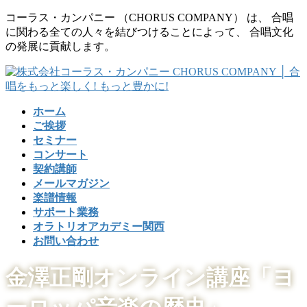
コ
ナ
コーラス・カンパニー （CHORUS COMPANY） は、 合唱
ン
ビ
に関わる全ての人々を結びつけることによって、 合唱文化
テ
ゲ
の発展に貢献します。
ン
ー
ツ
シ
に
ョ
移
ン
ホーム
動
に
ご挨拶
移
セミナー
動
コンサート
契約講師
メールマガジン
楽譜情報
サポート業務
オラトリオアカデミー関西
お問い合わせ
金澤正剛オンライン講座「ヨ