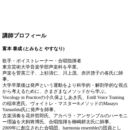
講師プロフィール
富本 泰成 (とみもと やすなり)
歌手・ボイストレーナー・合唱指揮者
東京芸術大学音楽学部声楽科を卒業。
声楽を菅英三子、上杉清仁、川上茂、赤沢啓子の各氏に師
事。
大学卒業後は発声という運動をより科学的・解剖学的な視点
から考えるために、さまざまなメソッドから学ぶ。
Vocology in Practiceの小久保よしあき氏、Estill Voice Training
の稲幸恵氏、ヴォイトレ・マスター®️メソッドのMasayo
Yamashita氏に発声を師事。
古楽演奏を花井哲郎氏、アカペラ・アンサンブルのハーモニ
ー理論を犬飼将博氏、合唱指揮を柳嶋耕太氏に師事。
2009年に創立された合唱団、harmonia ensembleの団員とし