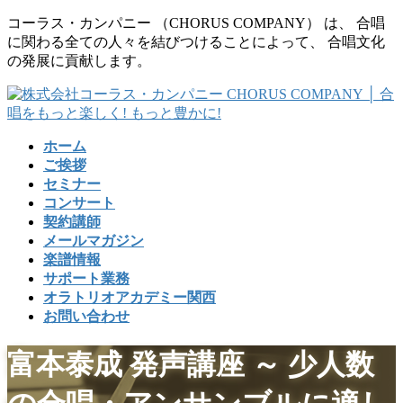
コ
ナ
コーラス・カンパニー （CHORUS COMPANY） は、 合唱
ン
ビ
に関わる全ての人々を結びつけることによって、 合唱文化
テ
ゲ
の発展に貢献します。
ン
ー
ツ
シ
に
ョ
移
ン
ホーム
動
に
ご挨拶
移
セミナー
動
コンサート
契約講師
メールマガジン
楽譜情報
サポート業務
オラトリオアカデミー関西
お問い合わせ
富本泰成 発声講座 ～ 少人数