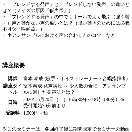
・「ブレンドする発声」と「ブレンドしない発声」の違いと
は？（ノイズの原因『仮声帯』）
・「ブレンドする発声」の中でもホールでよく飛ぶ（強く響
く）声と響かない声の違いとは？（強い響きのためには必要
不可欠『喉頭蓋』）
・小アンサンブルにおける声の合わせ方のコツ など
講座概要
講師
富本 泰成 (歌手・ボイストレーナー・合唱指揮者)
講座タイ
富本泰成 発声講座 ～ 少人数の合唱・アンサンブ
トル
ルに適した発声法とは？
2020年6月20日（土）16時30分～18時（90分）※
日時
受付開始30分前より
受講料
1,500円＋税
※このセミナーは、各回終了後に期間限定でセミナーの動画