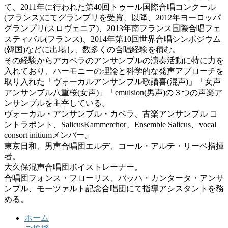
て、2011年に行われた第40回トゥール国際合唱コンクール
(フランス)にてグランプリを受賞、以降、2012年ヨーロッパ
グランプリ(スロヴェニア)、2013年南フランス国際合唱フェ
スティバル(フランス)、2014年第10回世界合唱シンポジウム
(韓国)などに出場し、数多くの合唱経験を積む。
その経験からアカペラのアンサンブルの演奏活動に特に力を
入れており、ハーモニーの理論と科学的な発声アプローチを
取り入れた「ヴォーカルアンサンブル歌譜喜(混声)」「女声
アンサンブル八重桜(女声)」「emulsion(男声)の３つの声楽ア
ンサンブルを主宰している。
ヴォーカル・アンサンブル・カペラ、古楽アンサンブル コ
ントラポント、SalicusKammerchor、Ensemble Salicus、vocal
consort initiumメンバー。
東京日和、男声合唱団エルデ、コール・アルテ・リーベ指揮
者。
大久保混声合唱団ボイストレーナー。
合唱団フォンス・フローリス、バッハ・カンタータ・アンサ
ンブル、モーツァルト記念合唱団にて指導アシスタントを務
める。
ホーム