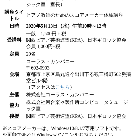
ジック室 室長）
講座タイ
ピアノ教師のためのスコアメーカー体験講座
トル
日時
2020年5月13日（水）午前10時～12時
一般 1,500円＋税
受講料
関西ピアノ芸術連盟(KPA)、日本ギロック協会
会員 1,000円+税
定員
20名
コーラス・カンパニー
〒602-0903
会場
京都市上京区烏丸通今出川下る観三橘町562 煕春
堂ビル3階
（アクセスは
こちら
）
主催
株式会社コーラス・カンパニー
株式会社河合楽器製作所コンピュータミュージ
協力
ック室
後援
関西ピアノ芸術連盟(KPA)、日本ギロック協会
※スコアメーカーは、Windows10/8.1/7専用ソフトです。
※可能であればWindowsパソコンをお持ちください。