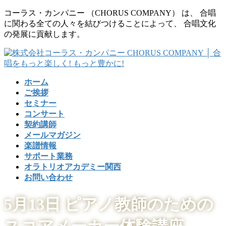
コ
ナ
コーラス・カンパニー （CHORUS COMPANY） は、 合唱
ン
ビ
に関わる全ての人々を結びつけることによって、 合唱文化
テ
ゲ
の発展に貢献します。
ン
ー
ツ
シ
に
ョ
移
ン
ホーム
動
に
ご挨拶
移
セミナー
動
コンサート
契約講師
メールマガジン
楽譜情報
サポート業務
オラトリオアカデミー関西
お問い合わせ
5月13日 ピアノ教師のための