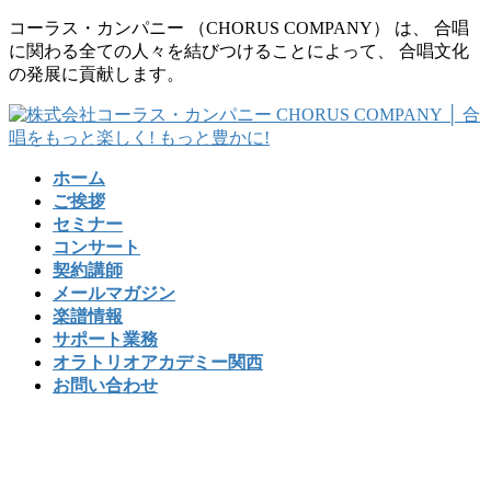
コ
ナ
コーラス・カンパニー （CHORUS COMPANY） は、 合唱
ン
ビ
に関わる全ての人々を結びつけることによって、 合唱文化
テ
ゲ
の発展に貢献します。
ン
ー
ツ
シ
に
ョ
移
ン
ホーム
動
に
ご挨拶
移
セミナー
動
コンサート
契約講師
メールマガジン
楽譜情報
サポート業務
オラトリオアカデミー関西
お問い合わせ