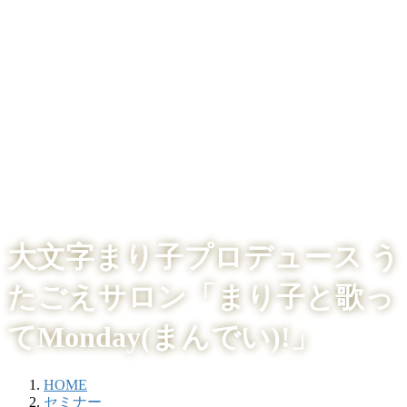
大文字まり子プロデュース う
たごえサロン「まり子と歌っ
てMonday(まんでい)!」
HOME
セミナー