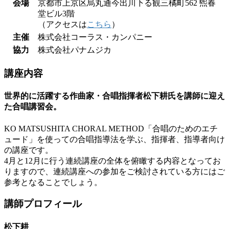
会場
京都市上京区烏丸通今出川下る観三橘町562 煕春
堂ビル3階
（アクセスは
こちら
）
主催
株式会社コーラス・カンパニー
協力
株式会社パナムジカ
講座内容
世界的に活躍する作曲家・合唱指揮者松下耕氏を講師に迎え
た合唱講習会。
KO MATSUSHITA CHORAL METHOD「合唱のためのエチ
ュード」を使っての合唱指導法を学ぶ、指揮者、指導者向け
の講座です。
4月と12月に行う連続講座の全体を俯瞰する内容となってお
りますので、連続講座への参加をご検討されている方にはご
参考となることでしょう。
講師プロフィール
松下耕