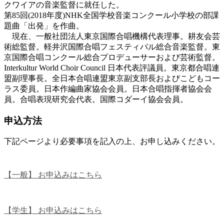
クワイアの音楽監督に就任した。
第85回(2018年度)NHK全国学校音楽コンクール小学校の部課
題曲「出発」を作曲。
現在、一般社団法人東京国際合唱機構代表理事。耕友会芸
術総監督。軽井沢国際合唱フェスティバル総合音楽監督。東
京国際合唱コンクール総合プロデューサーおよび芸術監督。
Interkultur World Choir Council 日本代表評議員。東京都合唱連
盟副理事長。全日本合唱連盟東京副支部長およびこどもコー
ラス委員。日本作編曲家協会会員。日本合唱指揮者協会会
員。合唱表現研究会代表。国際コダーイ協会会員。
申込方法
下記ページより必要事項を記入の上、お申し込みください。
【一般】 お申込みはこちら
【学生】 お申込みはこちら