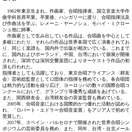
1962年東京生まれ。作曲家、合唱指揮者。国立音楽大学作
曲学科首席卒業。卒業後、ハンガリーに渡り、合唱指揮法及
び作曲法を学ぶ。レメーニ・ヤーノシュ、モハイ・ミクロー
シュ他に師事。
作曲家として生み出している作品は、合唱曲を中心として
多岐にわたり、それらの作品は世界各国で広く演奏されてお
り、同じく楽譜も、国内外で出版が相次いでいる。これまで
に、国内およびポーランド、中国、台湾において個展が開催
された。深圳では深圳交響楽団によりオーケストラ作品の初
演も行われた。
指揮者としても活躍しており、東京合唱アライアンス〈耕友
会〉芸術総監督として12団体の指揮を務めている。各合唱団
は精力的な活動を繰り広げ、ヨーロッパの数々の国際合唱コ
ンクールにおいて、グランプリ等優秀な成績をあげている。
また、関西耕友会、台湾耕友会の音楽監督も務めている。
2005年、合唱音楽における国際的かつ優れた活動が認めら
れ、「ロバート・エドラー合唱音楽賞」をアジア人で初めて
受賞した。
2017年、スペイン・バルセロナで開催された世界合唱シン
ポジウムの芸術委員を務め、また、同年、台湾・台北メール