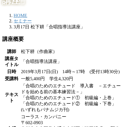
講座」
HOME
セミナー
3月17日 松下耕「合唱指導法講座」
講座概要
講師
松下耕（作曲家）
講座タ
「合唱指導法講座」
イトル
日時
2019年3月17日(日) 14時～17時 (受付13時30分)
受講料
一般5,400円 学生4,320円
「合唱のためのエチュード 導入書 －エチュー
ドを始める前の基本練習法－」
テキス
「合唱のためのエチュード① 初級編・上巻」
ト
「合唱のためのエチュード② 初級編・下巻」
(いずれもパナムジカ刊)
コーラス・カンパニー
〒602-0903