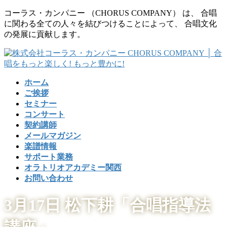
コ
ナ
コーラス・カンパニー （CHORUS COMPANY） は、 合唱
ン
ビ
に関わる全ての人々を結びつけることによって、 合唱文化
テ
ゲ
の発展に貢献します。
ン
ー
ツ
シ
に
ョ
移
ン
ホーム
動
に
ご挨拶
移
セミナー
動
コンサート
契約講師
メールマガジン
楽譜情報
サポート業務
オラトリオアカデミー関西
お問い合わせ
3月17日 松下耕「合唱指導法