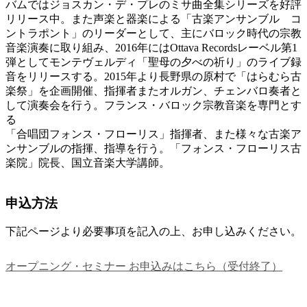
バムではジョスカン・デ・プレのミサ曲全集シリーズを好評
リリース中。また声楽と器楽による「古楽アンサンブル コ
ントラポント」のリーダーとして、主にバロック時代の宗教
音楽演奏に取り組み、2016年にはOttava Recordsレーベル第1
弾としてモンテヴェルディ「聖母の夕べの祈り」のライブ録
音をリリースする。2015年より長野県の原村で「はらむら古
楽祭」を企画開催、指揮者またオルガン、チェンバロ奏者と
して演奏会を行う。フランス・バロック宗教音楽を専門とす
る
「合唱団フォンス・フローリス」指揮者、また様々な古楽ア
ンサンブルの指揮、指導を行う。「フォンス・フローリス古
楽院」院長、国立音楽大学講師。
申込方法
下記ページより必要事項を記入の上、お申し込みください。
オープニング・セミナー お申込みはこちら（受付終了）