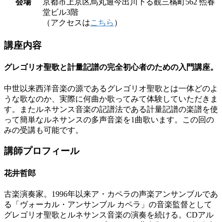
会場
京都市上京区烏丸通今出川下る観三橘町562 煕春
堂ビル3階
（アクセスは
こちら
）
講座内容
グレゴリオ聖歌と計量記譜の完全初心者のための入門講座。
中世以来西洋音楽の源であるグレゴリオ聖歌とは一体どのよ
うな歌なのか、実際に何曲か歌ってみて体験していただきま
す。またルネサンス音楽の記譜法である計量記譜の楽譜を使
って簡単なルネサンスの多声音楽を1曲歌います。この回の
みの受講も可能です。
講師プロフィール
花井哲郎
古楽演奏家。1996年以来ア・カペラの声楽アンサンブルであ
る「ヴォーカル・アンサンブル カペラ」の音楽監督として
グレゴリオ聖歌とルネサンス音楽の演奏を続ける。CDアル