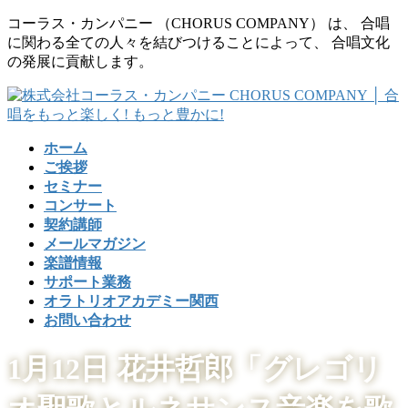
コ
ナ
コーラス・カンパニー （CHORUS COMPANY） は、 合唱
ン
ビ
に関わる全ての人々を結びつけることによって、 合唱文化
テ
ゲ
の発展に貢献します。
ン
ー
ツ
シ
に
ョ
移
ン
ホーム
動
に
ご挨拶
移
セミナー
動
コンサート
契約講師
メールマガジン
楽譜情報
サポート業務
オラトリオアカデミー関西
お問い合わせ
1月12日 花井哲郎「グレゴリ