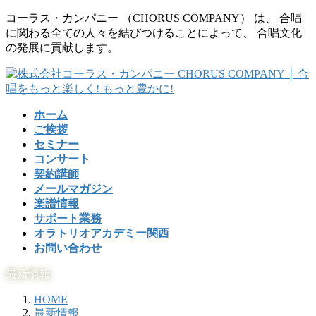
コ
ナ
コーラス・カンパニー （CHORUS COMPANY） は、 合唱
ン
ビ
に関わる全ての人々を結びつけることによって、 合唱文化
テ
ゲ
の発展に貢献します。
ン
ー
ツ
シ
に
ョ
移
ン
ホーム
動
に
ご挨拶
移
セミナー
動
コンサート
契約講師
メールマガジン
楽譜情報
サポート業務
オラトリオアカデミー関西
お問い合わせ
最新情報
HOME
最新情報