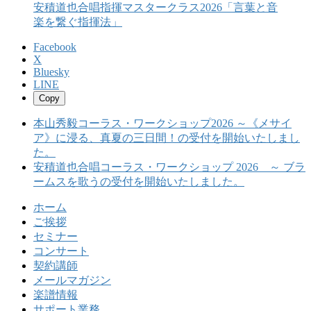
安積道也合唱指揮マスタークラス2026「言葉と音
楽を繋ぐ指揮法」
Facebook
X
Bluesky
LINE
Copy
本山秀毅コーラス・ワークショップ2026 ～《メサイ
ア》に浸る、真夏の三日間！の受付を開始いたしまし
た。
安積道也合唱コーラス・ワークショップ 2026 ～ ブラ
ームスを歌うの受付を開始いたしました。
ホーム
ご挨拶
セミナー
コンサート
契約講師
メールマガジン
楽譜情報
サポート業務