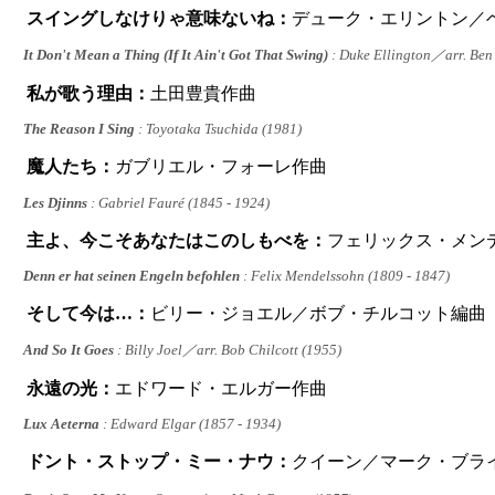
スイングしなけりゃ意味ないね：
デューク・エリントン／
It Don't Mean a Thing (If It Ain't Got That Swing)
: Duke Ellington／arr. Ben
私が歌う理由：
土田豊貴作曲
The Reason I Sing
: Toyotaka Tsuchida (1981)
魔人たち：
ガブリエル・フォーレ作曲
Les Djinns
: Gabriel Fauré (1845 - 1924)
主よ、今こそあなたはこのしもべを：
フェリックス・メン
Denn er hat seinen Engeln befohlen
: Felix Mendelssohn (1809 - 1847)
そして今は…：
ビリー・ジョエル／ボブ・チルコット編曲
And So It Goes
: Billy Joel／arr. Bob Chilcott (1955)
永遠の光：
エドワード・エルガー作曲
Lux Aeterna
: Edward Elgar (1857 - 1934)
ドント・ストップ・ミー・ナウ：
クイーン／マーク・ブラ