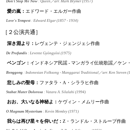
Don't Stop Me Now
: Queen／arr. Mark Brymer (1957)
愛の嵐：
エドワード・エルガー作曲
Love's Tempest
: Edward Elgar (1857 - 1934)
［２公演共通］
深き淵より：
レヴェンテ・ジェンジェシ作曲
De Profundis
: Levente Gyöngyösi (1975)
ベンゴン：
インドネシア民謡 - マンガライ伝統歌謡／ケン
Benggong
: Indonesian Folksong - Manggarai Traditional／arr. Ken Steven (
悲しみの聖母：
ファタラ・A・シララヒ作曲
Stabat Mater Dolorosa
: Vatara A. Silalahi (1994)
おお、大いなる神秘よ：
ケヴィン・メムリー作曲
O Magnum Mysterium
: Kevin Memley (1971)
我らは再び星々を仰いだ：
Z・ランドル・ストループ作曲