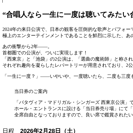
“合唱人なら一生に一度は聴いてみたい
2024年の来日公演で、日本の観客を圧倒的な歌声とパフォ
極上のエンターテインメントであることを鮮烈に示した、あ
あの衝撃から2年――。
首都圏での公演が、ついに実現します！
「西東京」と「池袋」の2公演は、「選曲の魔術師」と称さ
それぞれ趣向を凝らしたレパートリーが用意されており、2
「一生に一度？」――いやいや、一度聴いたら、二度も三度
当日券のご案内
「バタヴィア・マドリガル・シンガーズ 西東京公演」
ホール・エントランスに設ける「当日券売り場」にて「
全席自由となっておりますので、良い席で鑑賞されたい
日程
2026年2月28日（土）