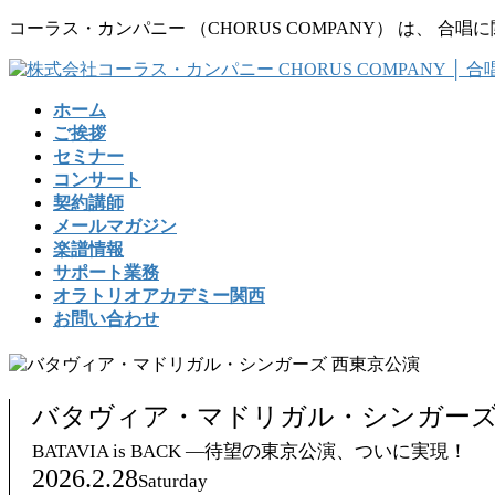
コ
ナ
コーラス・カンパニー （CHORUS COMPANY） は、
ン
ビ
テ
ゲ
ン
ー
ホーム
ツ
シ
ご挨拶
に
ョ
セミナー
移
ン
コンサート
動
に
契約講師
移
メールマガジン
動
楽譜情報
サポート業務
オラトリオアカデミー関西
お問い合わせ
バタヴィア・マドリガル・シンガーズ
BATAVIA is BACK ―待望の東京公演、ついに実現！
2026.2.28
Saturday