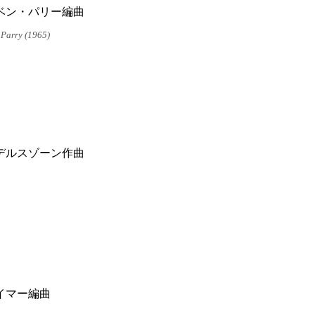
ベン・パリー編曲
 Parry (1965)
デルスゾーン作曲
イマー編曲