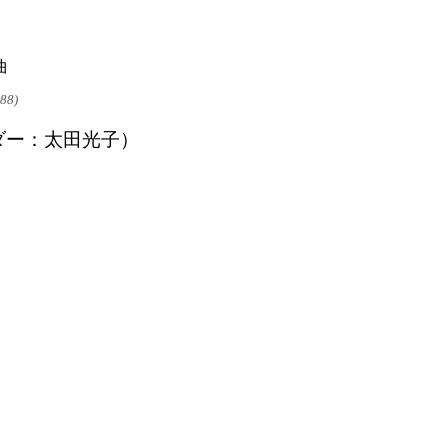
曲
988)
ダー：太田光子）