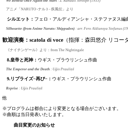
We Beheld Once Again the Stars
: Z. Randall Stroope (1953)
アニメ「NARUTO -ナルト- 疾風伝」より
シルエット：
フェロ・アルディアンシャ・ステファヌス編
Silhouette (from Anime Naruto: Shippuden)
: arr. Fero Aldiansya Stefanus (1
歓迎演奏：scatola di voce
（指揮：森田悠介 リコー
《ナイチンゲール》より：from The Nightingale
8.皇帝と死神：
ウギス・プラウリンシュ作曲
The Emperor and the Death
: Uģis Prauliņš
9.リプライズ−再び−：
ウギス・プラウリンシュ作曲
Reprise
: Uģis Prauliņš
他
※プログラムは都合により変更となる場合がございます。
※曲順は当日発表いたします。
曲目変更のお知らせ