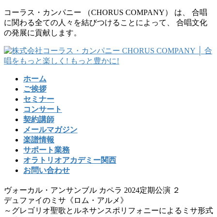
コ
ナ
コーラス・カンパニー （CHORUS COMPANY） は、 合唱
ン
ビ
に関わる全ての人々を結びつけることによって、 合唱文化
テ
ゲ
の発展に貢献します。
ン
ー
ツ
シ
に
ョ
移
ン
ホーム
動
に
ご挨拶
移
セミナー
動
コンサート
契約講師
メールマガジン
楽譜情報
サポート業務
オラトリオアカデミー関西
お問い合わせ
ヴォーカル・アンサンブル カペラ 2024定期公演 ２
デュファイのミサ《ロム・アルメ》
～グレゴリオ聖歌とルネサンスポリフォニーによるミサ形式