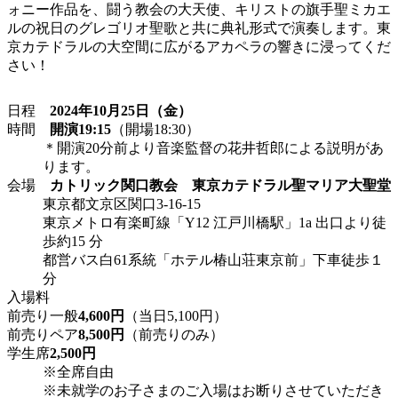
ォニー作品を、闘う教会の大天使、キリストの旗手聖ミカエ
ルの祝日のグレゴリオ聖歌と共に典礼形式で演奏します。東
京カテドラルの大空間に広がるアカペラの響きに浸ってくだ
さい！
日程
2024年10月25日（金）
時間
開演19:15
（開場18:30）
＊開演20分前より音楽監督の花井哲郎による説明があ
ります。
会場
カトリック関口教会 東京カテドラル聖マリア大聖堂
東京都文京区関口3-16-15
東京メトロ有楽町線「Y12 江戸川橋駅」1a 出口より徒
歩約15 分
都営バス白61系統「ホテル椿山荘東京前」下車徒歩１
分
入場料
前売り一般
4,600円
（当日5,100円）
前売りペア
8,500円
（前売りのみ）
学生席
2,500円
※全席自由
※未就学のお子さまのご入場はお断りさせていただき