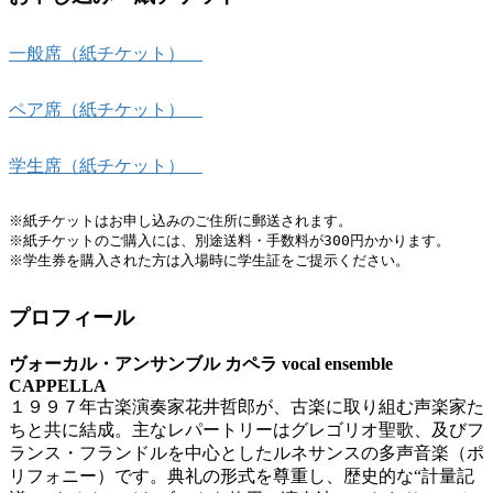
一般席（紙チケット）
ペア席（紙チケット）
学生席（紙チケット）
※紙チケットはお申し込みのご住所に郵送されます。

※紙チケットのご購入には、別途送料・手数料が300円かかります。

※学生券を購入された方は入場時に学生証をご提示ください。
プロフィール
ヴォーカル・アンサンブル カペラ vocal ensemble
CAPPELLA
１９９７年古楽演奏家花井哲郎が、古楽に取り組む声楽家た
ちと共に結成。主なレパートリーはグレゴリオ聖歌、及びフ
ランス・フランドルを中心としたルネサンスの多声音楽（ポ
リフォニー）です。典礼の形式を尊重し、歴史的な“計量記