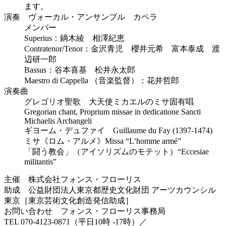
ます。
演奏 ヴォーカル・アンサンブル カペラ
メンバー
Superius：鏑木綾 相澤紀恵
Contratenor/Tenor：金沢青児 櫻井元希 富本泰成 渡
辺研一郎
Bassus：谷本喜基 松井永太郎
Maestro di Cappella （音楽監督）：花井哲郎
演奏曲
グレゴリオ聖歌 大天使ミカエルのミサ固有唱
Gregorian chant, Proprium missae in dedicatione Sancti
Michaelis Archangeli
ギヨーム・デュファイ Guillaume du Fay (1397-1474)
ミサ《ロム・アルメ》Missa “L’homme armé”
「闘う教会」（アイソリズムのモテット）“Eccesiae
militantis”
主催 株式会社フォンス・フローリス
助成 公益財団法人東京都歴史文化財団 アーツカウンシル
東京［東京芸術文化創造発信助成］
お問い合わせ フォンス・フローリス事務局
TEL 070-4123-0871（平日10時 -17時）／