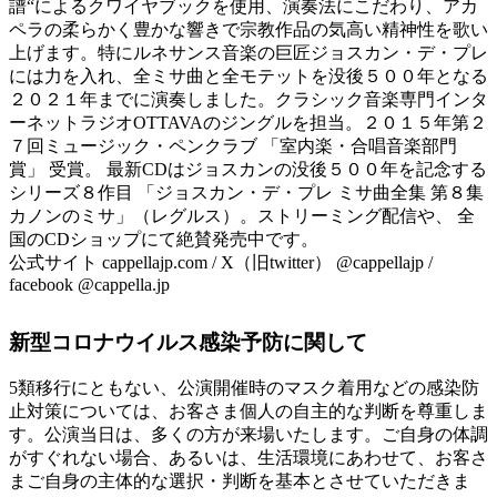
譜“によるクワイヤブックを使用、演奏法にこだわり、アカ
ペラの柔らかく豊かな響きで宗教作品の気高い精神性を歌い
上げます。特にルネサンス音楽の巨匠ジョスカン・デ・プレ
には力を入れ、全ミサ曲と全モテットを没後５００年となる
２０２１年までに演奏しました。クラシック音楽専門インタ
ーネットラジオOTTAVAのジングルを担当。２０１５年第２
７回ミュージック・ペンクラブ 「室内楽・合唱音楽部門
賞」 受賞。 最新CDはジョスカンの没後５００年を記念する
シリーズ８作目 「ジョスカン・デ・プレ ミサ曲全集 第８集
カノンのミサ」（レグルス）。ストリーミング配信や、 全
国のCDショップにて絶賛発売中です。
公式サイト cappellajp.com / X（旧twitter） @cappellajp /
facebook @cappella.jp
新型コロナウイルス感染予防に関して
5類移行にともない、公演開催時のマスク着用などの感染防
止対策については、お客さま個人の自主的な判断を尊重しま
す。公演当日は、多くの方が来場いたします。ご自身の体調
がすぐれない場合、あるいは、生活環境にあわせて、お客さ
まご自身の主体的な選択・判断を基本とさせていただきま