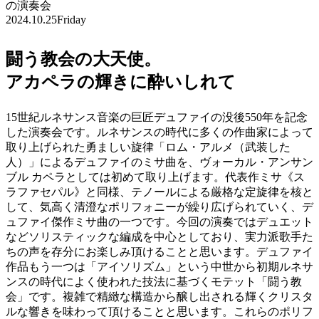
の演奏会
2024.10.25
Friday
闘う教会の大天使。
アカペラの輝きに酔いしれて
15世紀ルネサンス音楽の巨匠デュファイの没後550年を記念
した演奏会です。ルネサンスの時代に多くの作曲家によって
取り上げられた勇ましい旋律「ロム・アルメ（武装した
人）」によるデュファイのミサ曲を、ヴォーカル・アンサン
ブル カペラとしては初めて取り上げます。代表作ミサ《ス
ラファセパル》と同様、テノールによる厳格な定旋律を核と
して、気高く清澄なポリフォニーが繰り広げられていく、デ
ュファイ傑作ミサ曲の一つです。今回の演奏ではデュエット
などソリスティックな編成を中心としており、実力派歌手た
ちの声を存分にお楽しみ頂けることと思います。デュファイ
作品もう一つは「アイソリズム」という中世から初期ルネサ
ンスの時代によく使われた技法に基づくモテット「闘う教
会」です。複雑で精緻な構造から醸し出される輝くクリスタ
ルな響きを味わって頂けることと思います。これらのポリフ