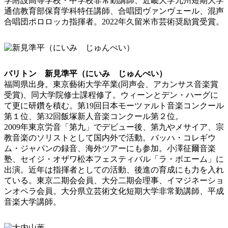
学附設高等学校・中学校非常勤講師、近畿大学九州短期大学
通信教育部保育学科特任講師、合唱団ヴァンヴェール、混声
合唱団ポロロッカ指揮者。2022年久留米市芸術奨励賞受賞。
バリトン 新見準平（にいみ じゅんぺい）
福岡県出身。東京藝術大学卒業(同声会、アカンサス音楽賞
受賞)、同大学院修士課程修了。ウィーンとデン・ハーグに
て更に研鑽を積む。第19回日本モーツァルト音楽コンクール
第１位、第32回飯塚新人音楽コンクール第２位。
2009年東京労音「第九」でデビュー後、第九やメサイア、宗
教音楽のソリストとして国内外で活動。バッハ・コレギウ
ム・ジャパンの録音、海外ツアーにも参加。小澤征爾音楽
塾、セイジ・オザワ松本フェスティバル「ラ・ボエーム」に
出演。近年は指揮者としての活動、後進の育成にも力を入れ
ている。東京二期会会員、大分二期会理事、イマジネーショ
ンオペラ会員。大分県立芸術文化短期大学非常勤講師、平成
音楽大学講師。