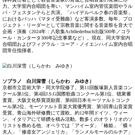
力。大学室内合唱団を率い、マンハイム室内管弦楽団やラル
パ・フェスタンテらと共演。「ハイデルベルク春の音楽祭」
におけるバッハ《マタイ受難曲》など客演多数。毎年、プロ
ジェクト・リーダーとして宗教音楽に関する音楽祭を音大で
企画・演奏（2024年：八歌集Achtliederbuch出版500年／コラ
ール・カンタータ300年記念事業など）。現在、同大学室内
合唱団およびフィグラル・コーア・ノイエンハイム室内合唱
団常任指揮者。
ソプラノ 白川深雪（しらかわ みゆき）
京都市立芸術大学・同大学院修了。第11回飯塚新人音楽コン
クール第1位、第4回J.S.G国際歌曲コンクール第1位、聴衆審
査賞、大阪文化祭賞奨励賞、第8回日本モーツァルトコンク
ール第2位、モーツァルト音楽大賞優秀賞、第5回青山音楽賞
受賞。青山海外研修費にて渡欧。約12年間ドイツ、ウィー
ン、イタリアにて研鑽を積み活動。数多くのオラトリオのソ
リストを務める他、オペラでは「アイーダ」「椿姫」「蝶々
夫人」「修道女アンジェリカ」「ランメルモールのルチア」