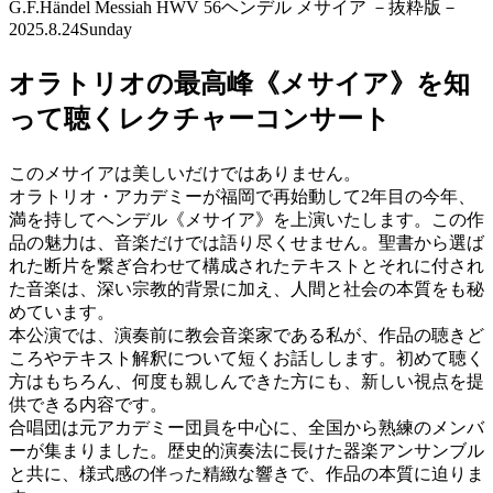
G.F.Händel Messiah HWV 56
ヘンデル メサイア －抜粋版－
2025.8.24
Sunday
オラトリオの最高峰《メサイア》を知
って聴くレクチャーコンサート
このメサイアは美しいだけではありません。
オラトリオ・アカデミーが福岡で再始動して2年目の今年、
満を持してヘンデル《メサイア》を上演いたします。この作
品の魅力は、音楽だけでは語り尽くせません。聖書から選ば
れた断片を繋ぎ合わせて構成されたテキストとそれに付され
た音楽は、深い宗教的背景に加え、人間と社会の本質をも秘
めています。
本公演では、演奏前に教会音楽家である私が、作品の聴きど
ころやテキスト解釈について短くお話しします。初めて聴く
方はもちろん、何度も親しんできた方にも、新しい視点を提
供できる内容です。
合唱団は元アカデミー団員を中心に、全国から熟練のメンバ
ーが集まりました。歴史的演奏法に長けた器楽アンサンブル
と共に、様式感の伴った精緻な響きで、作品の本質に迫りま