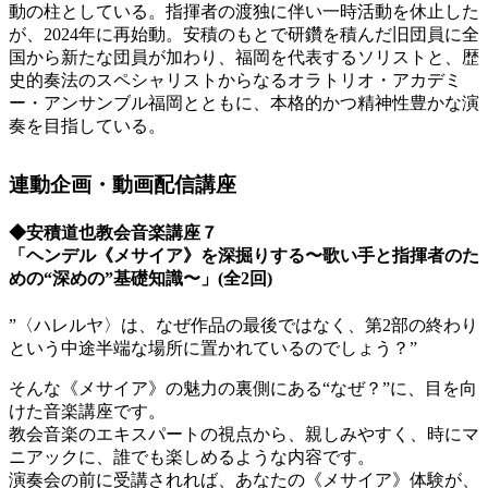
動の柱としている。指揮者の渡独に伴い一時活動を休止した
が、2024年に再始動。安積のもとで研鑽を積んだ旧団員に全
国から新たな団員が加わり、福岡を代表するソリストと、歴
史的奏法のスペシャリストからなるオラトリオ・アカデミ
ー・アンサンブル福岡とともに、本格的かつ精神性豊かな演
奏を目指している。
連動企画・動画配信講座
◆安積道也教会音楽講座７
「ヘンデル《メサイア》を深掘りする〜歌い手と指揮者のた
めの“深めの”基礎知識〜」(全2回)
”〈ハレルヤ〉は、なぜ作品の最後ではなく、第2部の終わり
という中途半端な場所に置かれているのでしょう？”
そんな《メサイア》の魅力の裏側にある“なぜ？”に、目を向
けた音楽講座です。
教会音楽のエキスパートの視点から、親しみやすく、時にマ
ニアックに、誰でも楽しめるような内容です。
演奏会の前に受講されれば、あなたの《メサイア》体験が、