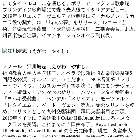
にてタイトルロールを演じる。ポリテアーマグレコ歌劇場、
ブリンディジ歌劇場にて蝶々夫人役でイタリアデビュー。
2019年トリエステ・ヴェルディ歌劇場にて「カルメン」ミカ
エラ役で契約。CD「詩人の夢」をリリース。レコード芸
術、音楽現代推薦盤。平成音楽大学講師。二期会会員。北九
州音楽協会理事。イマジネーションオペラ副代表。
テノール 江川靖志（えがわ やすし）
福岡教育大学大学院修了。オペラでは新福岡古楽音楽祭第5
回記念公演「オルフェオ」（こだま）、NCB音楽祭「メリ
ー・ウィドウ」（カスカーダ）等を演じ、他にモンテヴェル
ディ「聖母マリアの夕べの祈り」、バッハ「マタイ受難曲」
「ヨハネ受難曲」、ヘンデル「メサイア」、モーツァルト
「レクイエム」、ベートーヴェン「第九」等のソリストを務
め、ソリストとして九州交響楽団、群馬交響楽団と共演。
2019年ドイツにて宮廷歌手Oskar Hillebrandt氏によるマスタ
ークラスを受講。これまでに吉田由布子、Kayo Hashimoto
Hillebrandt、Oskar Hillebrandtの各氏に師事。現在、久留米大