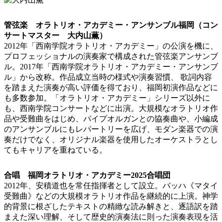
管弦楽 オラトリオ・アカデミー・アンサンブル福岡（コン
サートマスター 大内山薫）
2012年「西南学院オラトリオ・アカデミー」の公演を機に、
プロフェッショナルの演奏家で構成された管弦楽アンサンブ
ル。2017年「西南学院オラトリオ・アカデミー・アンサンブ
ル」から改称。作品成立当時の様式や演奏習慣、 歌詞内容
を踏まえた演奏が高い評価を得ており、福岡初演作品などに
も多数参加。「オラトリオ・アカデミー」シリーズ以外に
も、西南学院コンサートなどに出演。大規模なオラトリオ作
品や受難曲をはじめ、パイプオルガンとの協奏曲や、小編成
のアンサンブルにもレパートリーを広げ、モダン楽器での演
奏だけでなく、オリジナル楽器を使用したオーケストラとし
てもキャリアを重ねている。
合唱 福岡オラトリオ・アカデミー2025合唱団
2012年、安積道也を常任指揮者として設立。バッハ《マタイ
受難曲》などの大規模オラトリオ作品を継続的に上演。神学
的背景に根ざしたテキストの精緻な読み解きと、逐語訳を踏
まえた深い理解、そして歴史的演奏法に則った演奏表現を活