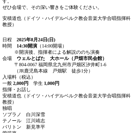
す。
ぜひ会場で、その深い響きをご体験ください。
安積道也（ドイツ・ハイデルベルク教会音楽大学合唱指揮科
教授）
日程
2025年8月24日(日)
時間
14:30開演
（14:00開場）
※開演後、指揮者による解説ののち演奏
会場
ウェルとばた 大ホール（戸畑市民会館）
〒804-0067 福岡県北九州市戸畑区汐井町1-6
（JR鹿児島本線 戸畑駅 徒歩1分）
入場料（税込）
一般
2,000円
学生
1,000円
指揮・お話し
安積道也（ドイツ・ハイデルベルク教会音楽大学合唱指揮科
教授）
独唱
ソプラノ 白川深雪
テノール 江川靖志
バリトン 新見準平