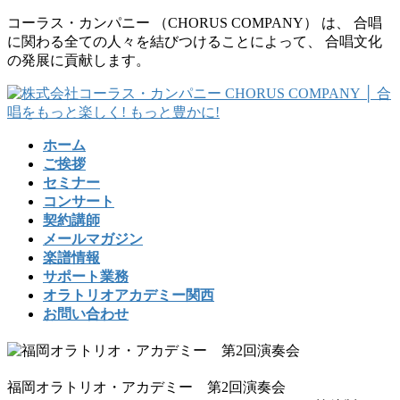
コ
ナ
コーラス・カンパニー （CHORUS COMPANY） は、 合唱
ン
ビ
に関わる全ての人々を結びつけることによって、 合唱文化
テ
ゲ
の発展に貢献します。
ン
ー
ツ
シ
に
ョ
移
ン
ホーム
動
に
ご挨拶
移
セミナー
動
コンサート
契約講師
メールマガジン
楽譜情報
サポート業務
オラトリオアカデミー関西
お問い合わせ
福岡オラトリオ・アカデミー 第2回演奏会