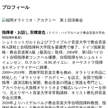
プロフィール
指揮者・お話し 安積道也
（ドイツ・ハイデルベルク教会音楽大学合
唱指揮科教授）
シュトゥットガルトおよびフライブルク音楽大学で教会音楽
科A課程と合唱指揮科大学院を最優秀で修了。ドイツ国家資
格・教会音楽家A級（最高位）取得。2004年、第1回バイロ
イト合唱指揮者コンクール優勝。合唱指揮をM.シュルト＝
イェンセン、D.クルツ、H.M.ボイエレ、オーケストラ指揮
をS.サンドマイヤーに師事。
2009〜2019年、西南学院音楽主事を務め、オラトリオ作品に
特化した「オラトリオ・アカデミー」を設立。全国で指揮・
指導・講演活動を展開。教会音楽の理論と実践を専門とし、
アカペラから大規模オラトリオまで幅広いレパートリーを持
つ。元エリザベト音楽大学非常勤講師、キリスト教礼拝音楽
学会元理事。
2020年よりハイデルベルク教会音楽大学合唱指揮科教授。指
揮科責任者として教会音楽家の育成と合唱音楽の発展に尽